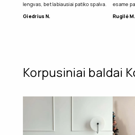
lengvas, bet labiausiai patiko spalva.
esame pat
Giedrius N.
Rugilė M
Korpusiniai baldai K