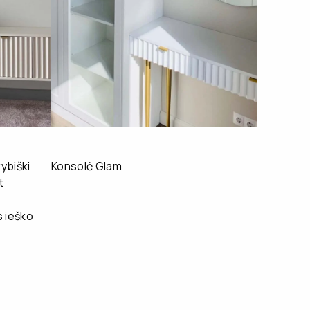
ybiški
Konsolė Glam
t
 ieško