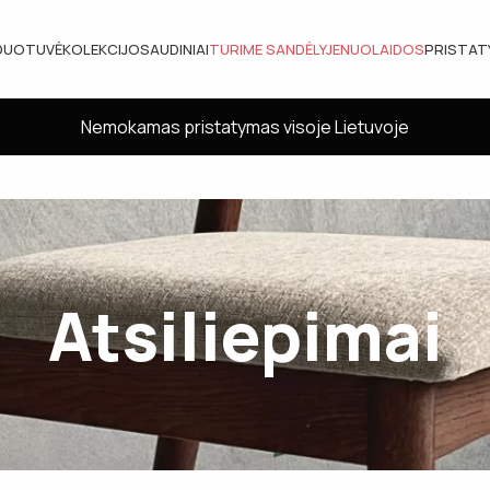
DUOTUVĖ
KOLEKCIJOS
AUDINIAI
TURIME SANDĖLYJE
NUOLAIDOS
PRISTA
Nemokamas pristatymas visoje Lietuvoje
Atsiliepimai