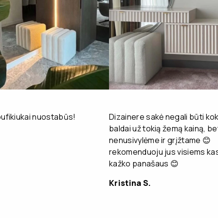
pufikiukai nuostabūs!
Dizainere sakė negali būti kok
baldai už tokią žemą kainą, be
nenusivylėme ir grįžtame 😊
rekomenduoju jus visiems kas
kažko panašaus 😊
Kristina S.