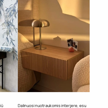
iū
Dalinuosi nuotraukomis interjere, esu