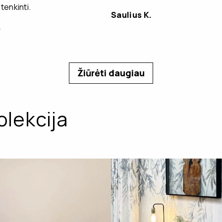
enkinti.
Saulius K.
.
Žiūrėti daugiau
olekcija