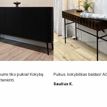
ms tiko puikiai! Kokybę
Puikus, kokybiškas baldas! Ač
enkinti.
Saulius K.
.