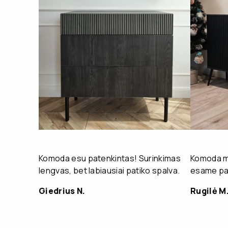
Komoda esu patenkintas! Surinkimas
Komoda mu
lengvas, bet labiausiai patiko spalva.
esame pat
Giedrius N.
Rugilė M