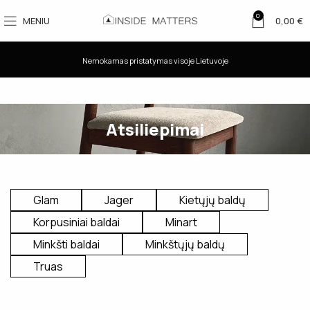
0
MENIU
0,00
€
Nemokamas pristatymas visoje Lietuvoje
Atsiliepimai
Glam
Jager
Kietųjų baldų
Korpusiniai baldai
Minart
Minkšti baldai
Minkštųjų baldų
Truas