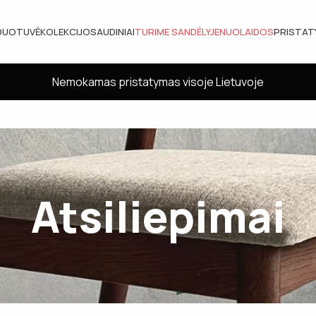
DUOTUVĖ
KOLEKCIJOS
AUDINIAI
TURIME SANDĖLYJE
NUOLAIDOS
PRISTA
Nemokamas pristatymas visoje Lietuvoje
Atsiliepimai