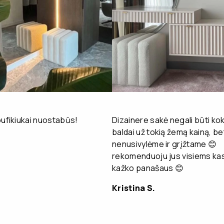
pufikiukai nuostabūs!
Dizainere sakė negali būti kok
baldai už tokią žemą kainą, be
nenusivylėme ir grįžtame 😊
rekomenduoju jus visiems kas
kažko panašaus 😊
Kristina S.