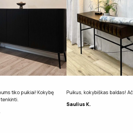
ms tiko puikiai! Kokybę
Puikus, kokybiškas baldas! Ač
enkinti.
Saulius K.
.