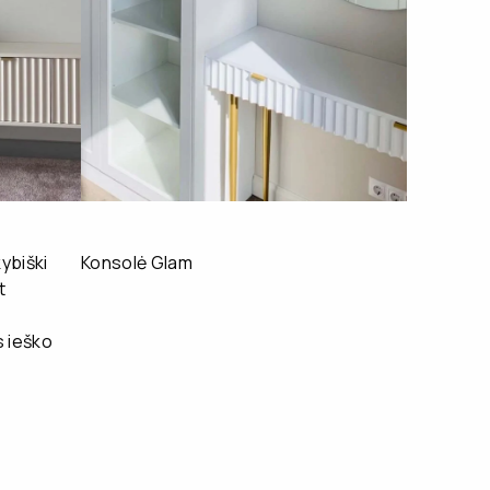
ybiški
Konsolė Glam
t
 ieško