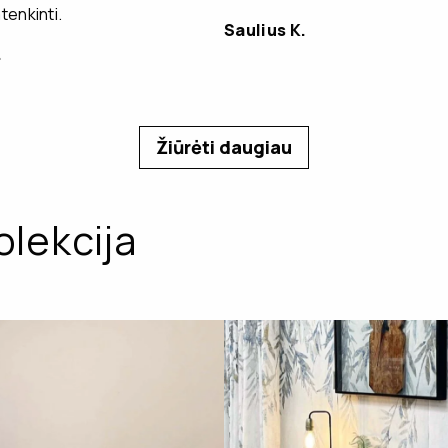
enkinti.
Saulius K.
.
Žiūrėti daugiau
olekcija