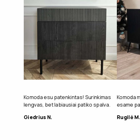
Komoda esu patenkintas! Surinkimas
Komoda mu
lengvas, bet labiausiai patiko spalva.
esame pat
Giedrius N.
Rugilė M