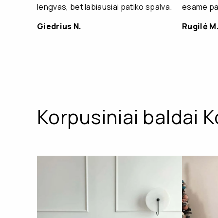
lengvas, bet labiausiai patiko spalva.
esame pat
Giedrius N.
Rugilė M
Korpusiniai baldai K