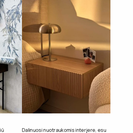
iū
Dalinuosi nuotraukomis interjere, esu