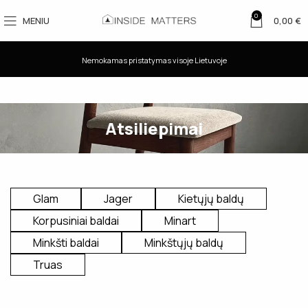
0
MENIU
0,00
€
Nemokamas pristatymas visoje Lietuvoje
Atsiliepimai
Glam
Jager
Kietųjų baldų
Korpusiniai baldai
Minart
Minkšti baldai
Minkštųjų baldų
Truas