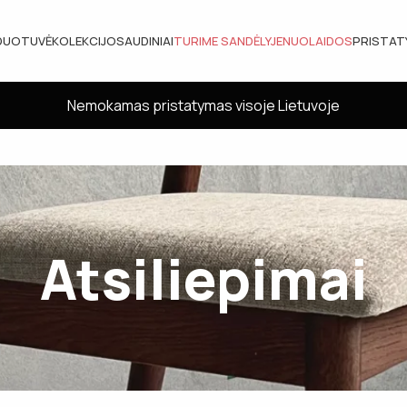
DUOTUVĖ
KOLEKCIJOS
AUDINIAI
TURIME SANDĖLYJE
NUOLAIDOS
PRISTA
Nemokamas pristatymas visoje Lietuvoje
Atsiliepimai