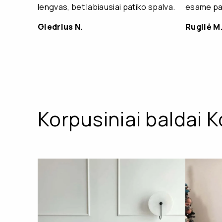
lengvas, bet labiausiai patiko spalva.
esame pat
Giedrius N.
Rugilė M
Korpusiniai baldai K