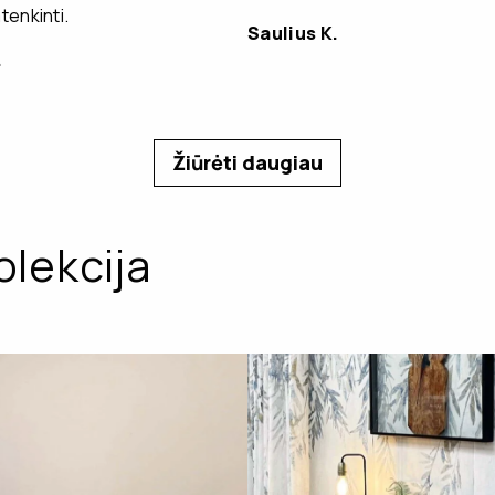
enkinti.
Saulius K.
.
Žiūrėti daugiau
olekcija