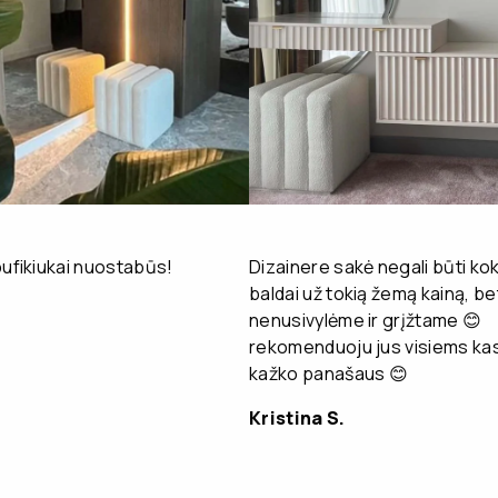
pufikiukai nuostabūs!
Dizainere sakė negali būti kok
baldai už tokią žemą kainą, be
nenusivylėme ir grįžtame 😊
rekomenduoju jus visiems kas
kažko panašaus 😊
Kristina S.