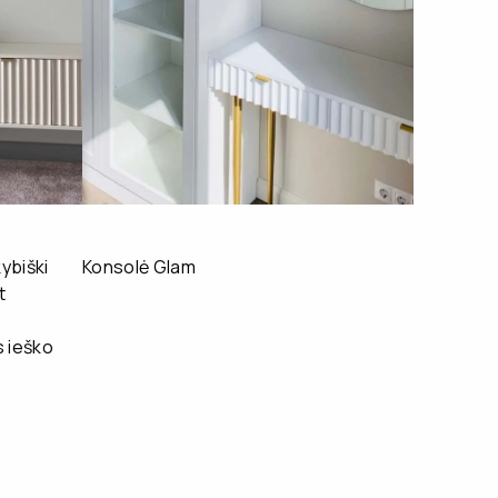
ybiški
Konsolė Glam
t
 ieško