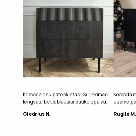
Komoda esu patenkintas! Surinkimas
Komoda mu
lengvas, bet labiausiai patiko spalva.
esame pat
Giedrius N.
Rugilė M