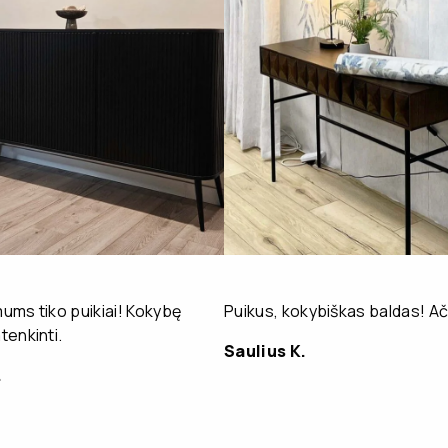
ms tiko puikiai! Kokybę
Puikus, kokybiškas baldas! Ač
enkinti.
Saulius K.
.