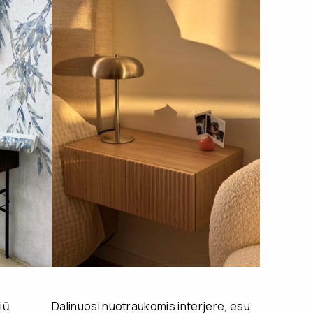
iū
Dalinuosi nuotraukomis interjere, esu