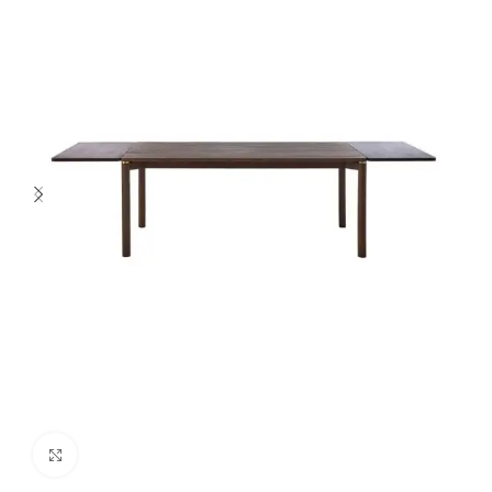
Spustelėkite norėdami padidinti