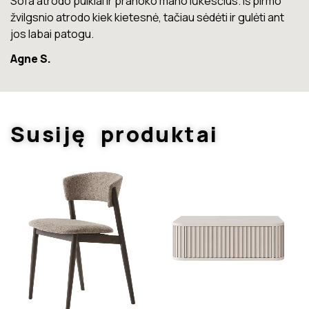
o
Lova labai gera. Šiuo metu neturiu jokių nusiskundimų.
nt
Marius T.
Susiję produktai