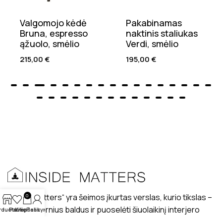
Valgomojo kėdė
Pakabinamas
Bruna, espresso
naktinis staliukas
ąžuolo, smėlio
Verdi, smėlio
215,00
€
195,00
€
„Inside matters“ yra šeimos įkurtas verslas, kurio tikslas –
0
kurti modernius baldus ir puoselėti šiuolaikinį interjero
rduotuvė
Patikę
Krepšelis
Paskyra