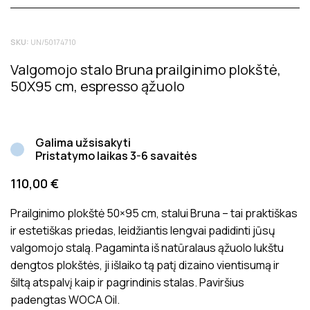
Tik registruoti Inside matters klientai, kurie įsigijo šį
SKU:
UN/50174710
produktą, gali palikti atsiliepimą. Bendras produktų
įvertinimas rodo bendrą vidutinį klientų įvertinimą.
Valgomojo stalo Bruna prailginimo plokštė,
Atsiliepimai prieš juos paskelbiant yra patikrinami dėl jų
50X95 cm, espresso ąžuolo
tinkamumo ir aktualumo produkto vertinimui.
Galima užsisakyti
Pristatymo laikas 3-6 savaitės
110,00
€
Prailginimo plokštė 50×95 cm, stalui Bruna – tai praktiškas
ir estetiškas priedas, leidžiantis lengvai padidinti jūsų
valgomojo stalą. Pagaminta iš natūralaus ąžuolo lukštu
dengtos plokštės, ji išlaiko tą patį dizaino vientisumą ir
šiltą atspalvį kaip ir pagrindinis stalas. Paviršius
padengtas WOCA Oil.