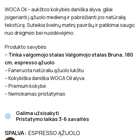
WOCA Oil – aukštos kokybės daniška alyva, giliai
įsigerianti į ąžuolo medieną ir pabrėžianti jos natūralią
tekstūrą. Suteikia švelnų matinį paviršių ir patikimai saugo
nuo drėgmės bei nusidėvėjimo.
Produkto savybės:
–
Tinka valgomojo stalas Valgomojo stalas Bruna, 180
cm, espresso ąžuolo
– Faneruota natūraliu ąžuolo lukštu
– Kokybiška daniška WOCA Oil alyva
– Premium kokybė
– Nemokamas pristatymas
Galima užsisakyti
Pristatymo laikas 3-6 savaitės
SPALVA
ESPRESSO ĄŽUOLO