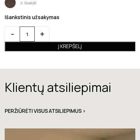
Išvalyti
Išankstinis užsakymas
Į KREPŠELĮ
Klientų atsiliepimai
PERŽIŪRĖTI VISUS ATSILIEPIMUS >