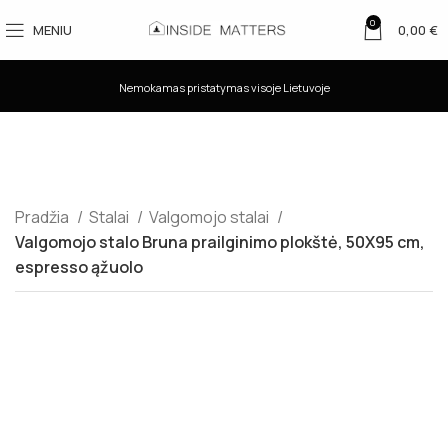
0
MENIU
0,00
€
Nemokamas pristatymas visoje Lietuvoje
Pradžia
Stalai
Valgomojo stalai
Valgomojo stalo Bruna prailginimo plokštė, 50X95 cm,
espresso ąžuolo