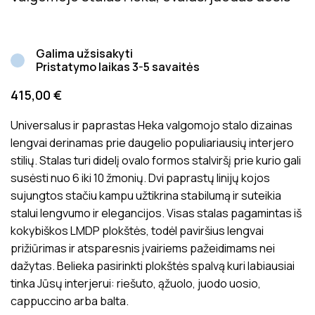
Galima užsisakyti
Pristatymo laikas 3-5 savaitės
415,00
€
Universalus ir paprastas Heka valgomojo stalo dizainas
lengvai derinamas prie daugelio populiariausių interjero
stilių. Stalas turi didelį ovalo formos stalviršį prie kurio gali
susėsti nuo 6 iki 10 žmonių. Dvi paprastų linijų kojos
sujungtos stačiu kampu užtikrina stabilumą ir suteikia
stalui lengvumo ir elegancijos. Visas stalas pagamintas iš
kokybiškos LMDP plokštės, todėl paviršius lengvai
prižiūrimas ir atsparesnis įvairiems pažeidimams nei
dažytas. Belieka pasirinkti plokštės spalvą kuri labiausiai
tinka Jūsų interjerui: riešuto, ąžuolo, juodo uosio,
cappuccino arba balta.