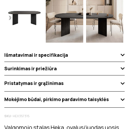
Išmatavimai ir specifikacija
Surinkimas ir priežiūra
Pristatymas ir grąžinimas
Mokėjimo būdai, pirkimo pardavimo taisyklės
SKU:
HEX357315
Valgomojo stalas Heka, ovalus/juodas uosis