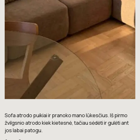
Lova labai gera. Šiuo metu neturiu jokių nusiskundimų.
Marius T.