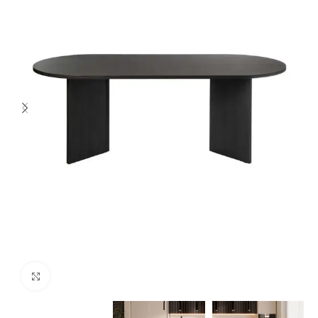
Spustelėkite norėdami padidinti