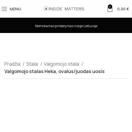
0
MENIU
0,00
€
Nemokamas pristatymas visoje Lietuvoje
Pradžia
Stalai
Valgomojo stalai
Valgomojo stalas Heka, ovalus/juodas uosis