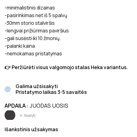
-minimalistinis dizainas
-pasirinkimas net iš 5 spalvų
-30mm storio stalviršis
-lengvai prižiūrimas paviršius
-gali susėsti iki 10 žmonių.
-palanki kaina
-nemokamas pristatymas
👉 Peržiūrėti visus valgomojo stalas Heka variantus.
Galima užsisakyti
Pristatymo laikas 3-5 savaitės
APDAILA
JUODAS UOSIS
Išvalyti
Išankstinis užsakymas