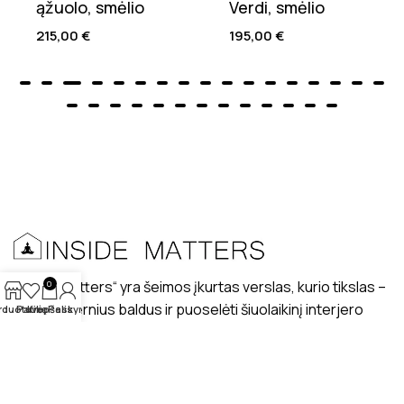
ąžuolo, smėlio
Verdi, smėlio
215,00
€
195,00
€
„Inside matters“ yra šeimos įkurtas verslas, kurio tikslas –
0
kurti modernius baldus ir puoselėti šiuolaikinį interjero
rduotuvė
Patikę
Krepšelis
Paskyra
dizaino stilių lietuviškuose interjeruose.
PRISTATYMAS
MANO PROFILIS