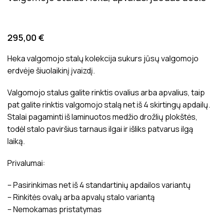
295,00
€
Heka valgomojo stalų kolekcija sukurs jūsų valgomojo
erdvėje šiuolaikinį įvaizdį.
Valgomojo stalus galite rinktis ovalius arba apvalius, taip
pat galite rinktis valgomojo stalą net iš 4 skirtingų apdailų.
Stalai pagaminti iš laminuotos medžio drožlių plokštės,
todėl stalo paviršius tarnaus ilgai ir išliks patvarus ilgą
laiką.
Privalumai:
– Pasirinkimas net iš 4 standartinių apdailos variantų
– Rinkitės ovalų arba apvalų stalo variantą
– Nemokamas pristatymas