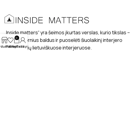
„Inside matters“ yra šeimos įkurtas verslas, kurio tikslas –
0
kurti modernius baldus ir puoselėti šiuolaikinį interjero
rduotuvė
Patikę
Krepšelis
Paskyra
dizaino stilių lietuviškuose interjeruose.
PRISTATYMAS
MANO PROFILIS
ATSILIEPIMAI
APIE MUS
BENDRAUKIME