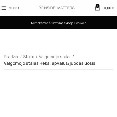
0
MENIU
0,00
€
Nemokamas pristatymas visoje Lietuvoje
Pradžia
Stalai
Valgomojo stalai
Valgomojo stalas Heka, apvalus/juodas uosis