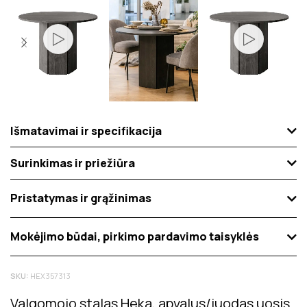
Išmatavimai ir specifikacija
Surinkimas ir priežiūra
Pristatymas ir grąžinimas
Mokėjimo būdai, pirkimo pardavimo taisyklės
SKU:
HEX357313
Valgomojo stalas Heka, apvalus/juodas uosis