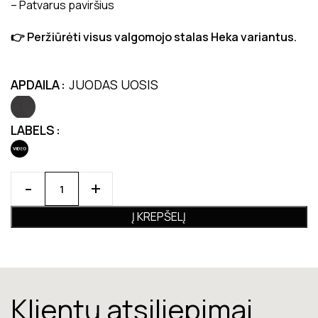
– Patvarus paviršius
👉 Peržiūrėti visus valgomojo stalas Heka variantus.
APDAILA
JUODAS UOSIS
LABELS
Į KREPŠELĮ
Klientų atsiliepimai