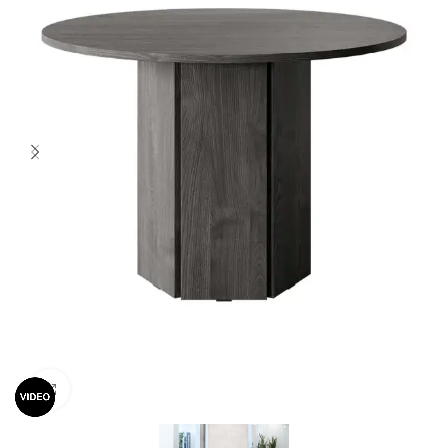
Spustelėkite norėdami padidinti