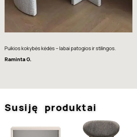
Puikios kokybės kėdės – labai patogios ir stilingos.
Lo
Raminta G.
K
Susiję produktai