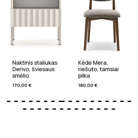
Kėdė Mera,
Pakabinamas
riešuto, tamsiai
naktinis staliukas
pilka
Gazi, smėlio
180,00
€
125,00
€