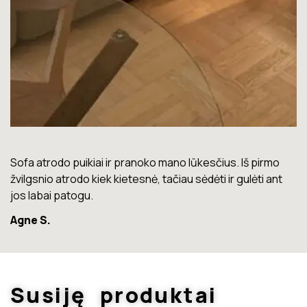
Lova labai gera. Šiuo metu neturiu jokių nusiskundimų.
Marius T.
Susiję produktai