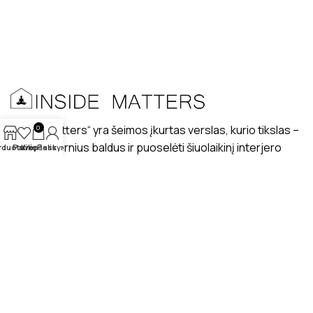
„Inside matters“ yra šeimos įkurtas verslas, kurio tikslas –
0
kurti modernius baldus ir puoselėti šiuolaikinį interjero
rduotuvė
Patikę
Krepšelis
Paskyra
dizaino stilių lietuviškuose interjeruose.
PRISTATYMAS
MANO PROFILIS
ATSILIEPIMAI
APIE MUS
BENDRAUKIME