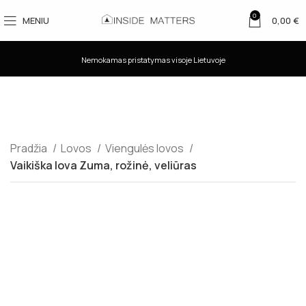
0
MENIU
0,00
€
Nemokamas pristatymas visoje Lietuvoje
Pradžia
Lovos
Viengulės lovos
Vaikiška lova Zuma, rožinė, veliūras