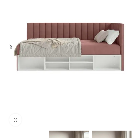
Spustelėkite norėdami padidinti