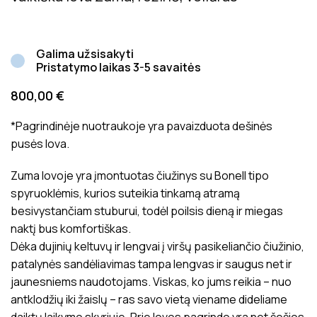
Galima užsisakyti
Pristatymo laikas 3-5 savaitės
800,00
€
*Pagrindinėje nuotraukoje yra pavaizduota dešinės
pusės lova.
Zuma lovoje yra įmontuotas čiužinys su Bonell tipo
spyruoklėmis, kurios suteikia tinkamą atramą
besivystančiam stuburui, todėl poilsis dieną ir miegas
naktį bus komfortiškas.
Dėka dujinių keltuvų ir lengvai į viršų pasikeliančio čiužinio,
patalynės sandėliavimas tampa lengvas ir saugus net ir
jaunesniems naudotojams. Viskas, ko jums reikia – nuo ​​
antklodžių iki žaislų – ras savo vietą viename dideliame