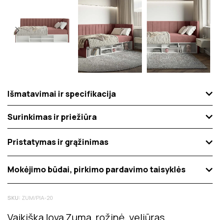
Išmatavimai ir specifikacija
Surinkimas ir priežiūra
Pristatymas ir grąžinimas
Mokėjimo būdai, pirkimo pardavimo taisyklės
SKU:
ZUM/PIA-20
Vaikiška lova Zuma, rožinė, veliūras