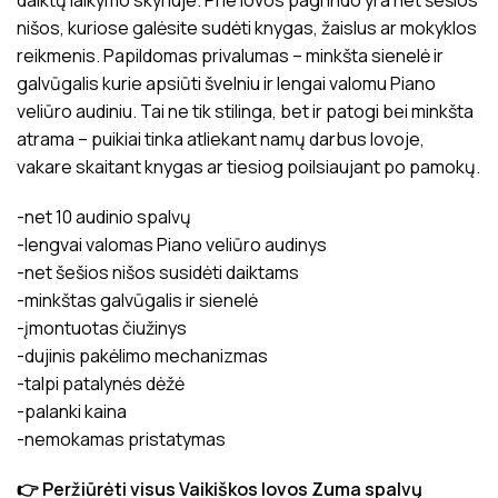
daiktų laikymo skyriuje. Prie lovos pagrindo yra net šešios
nišos, kuriose galėsite sudėti knygas, žaislus ar mokyklos
reikmenis. Papildomas privalumas – minkšta sienelė ir
galvūgalis kurie apsiūti švelniu ir lengai valomu Piano
veliūro audiniu. Tai ne tik stilinga, bet ir patogi bei minkšta
atrama – puikiai tinka atliekant namų darbus lovoje,
vakare skaitant knygas ar tiesiog poilsiaujant po pamokų.
-net 10 audinio spalvų
-lengvai valomas Piano veliūro audinys
-net šešios nišos susidėti daiktams
-minkštas galvūgalis ir sienelė
-įmontuotas čiužinys
-dujinis pakėlimo mechanizmas
-talpi patalynės dėžė
-palanki kaina
-nemokamas pristatymas
👉 Peržiūrėti visus Vaikiškos lovos Zuma spalvų