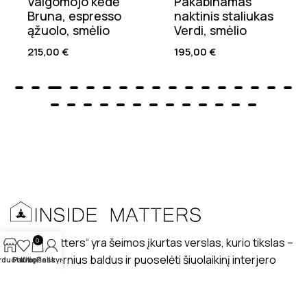
Valgomojo kėdė
Pakabinamas
Bruna, espresso
naktinis staliukas
ąžuolo, smėlio
Verdi, smėlio
215,00
€
195,00
€
„Inside matters“ yra šeimos įkurtas verslas, kurio tikslas –
0
kurti modernius baldus ir puoselėti šiuolaikinį interjero
rduotuvė
Patikę
Krepšelis
Paskyra
dizaino stilių lietuviškuose interjeruose.