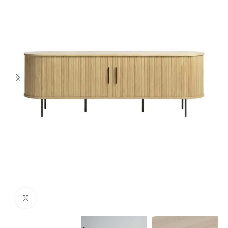
Spustelėkite norėdami padidinti