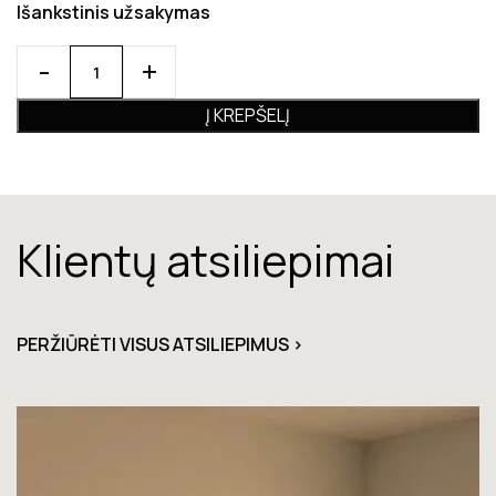
Išankstinis užsakymas
Į KREPŠELĮ
Klientų atsiliepimai
PERŽIŪRĖTI VISUS ATSILIEPIMUS >