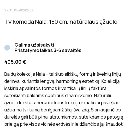
Tik registruoti Inside matters klientai, kurie įsigijo šį
SKU:
UN/48292782
produktą, gali palikti atsiliepimą. Bendras produktų
įvertinimas rodo bendrą vidutinį klientų įvertinimą.
TV komoda Nala, 180 cm, natūralaus ąžuolo
Atsiliepimai prieš juos paskelbiant yra patikrinami dėl jų
tinkamumo ir aktualumo produkto vertinimui.
Galima užsisakyti
Pristatymo laikas 3-6 savaitės
405,00
€
Baldų kolekcija Nala – tai šiuolaikiškų formų ir švelnių linijų
derinys, kuriantis lengvą, harmoningą estetiką. Kolekciją
išskiria apvalintos formos ir vertikalių linijų faktūra,
suteikianti baldams subtilaus dinamiškumo. Natūraliu
ąžuolo lukštu faneruota konstrukcija ir matiniai paviršiai
užtikrina tvirtumą bei ilgaamžišką išvaizdą. Slankiojančios
durelės gali būti pilnai atstumiamos, suteikdamos patogią
prieigą prie visos vidinės erdvės ir leidžiančios ją išnaudoti