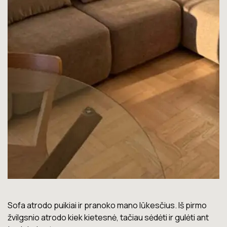
Lova labai gera. Šiuo metu neturiu jokių nusiskundimų.
Marius T.