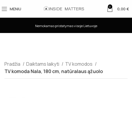
0
MENIU
0,00
€
Nemokamas pristatymas visoje Lietuvoje
Pradžia
Daiktams laikyti
TV komodos
TV komoda Nala, 180 cm, natūralaus ąžuolo