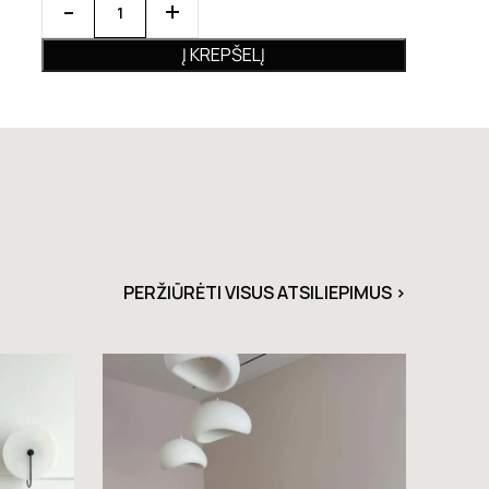
Į KREPŠELĮ
PERŽIŪRĖTI VISUS ATSILIEPIMUS >