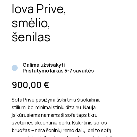
lova Prive,
smėlio,
šenilas
Galima užsisakyti
Pristatymo laikas 5-7 savaitės
900,00
€
Sofa Prive pasižymi išskirtiniu šiuolaikiniu
stiliumi bei minimalistiniu dizainu. Naujai
įsikūrusiems namams ši sofa taps tikru
svetainės akcentiniu perlu. Išskirtinis sofos
bruožas – nėra šoninių rėmo dalių, dėl to sofą