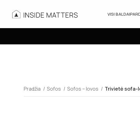
VISI BALDAI
PAR
Pradžia
Sofos
Sofos – lovos
Trivietė sofa-l