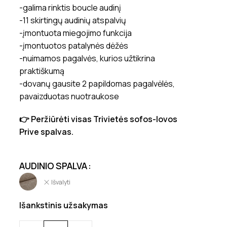
-galima rinktis boucle audinį
-11 skirtingų audinių atspalvių
-įmontuota miegojimo funkcija
-įmontuotos patalynės dėžės
-nuimamos pagalvės, kurios užtikrina
praktiškumą
-dovanų gausite 2 papildomas pagalvėlės,
pavaizduotas nuotraukose
👉 Peržiūrėti visas Trivietės sofos-lovos
Prive spalvas.
AUDINIO SPALVA
Išvalyti
Išankstinis užsakymas