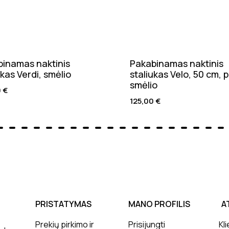
inamas naktinis
Pakabinamas naktinis
ukas Verdi, smėlio
staliukas Velo, 50 cm, p
smėlio
0
€
125,00
€
PRISTATYMAS
MANO PROFILIS
A
Prekių pirkimo ir
Prisijungti
Kli