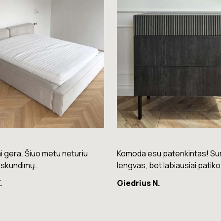
su patenkintas! Surinkimas
Puikios kokybės kėdės – laba
bet labiausiai patiko spalva.
patogios ir stilingos.
 N.
Raminta G.