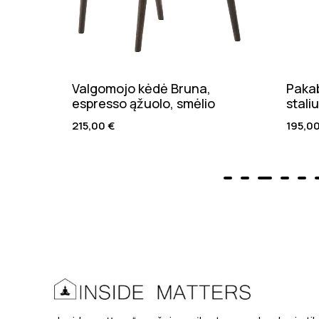
Valgomojo kėdė Bruna,
Pakab
espresso ąžuolo, smėlio
stali
215,00
€
195,0