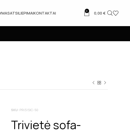
0
TYMAS
ATSILIEPIMAI
KONTAKTAI
0,00
€
SKU:
PRI3/SIC-50
Trivietė sofa-