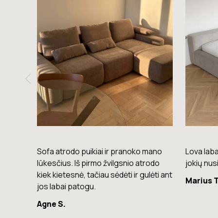
mano
Lova labai gera. Šiuo metu neturiu
Komoda e
rodo
jokių nusiskundimų.
lengvas, 
lėti ant
Marius T.
Giedrius