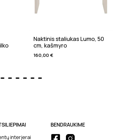
Naktinis staliukas Lumo, 50
Valg
ilko
cm, kašmyro
natū
160,00
€
205,
TSILIEPIMAI
BENDRAUKIME
entų interjerai