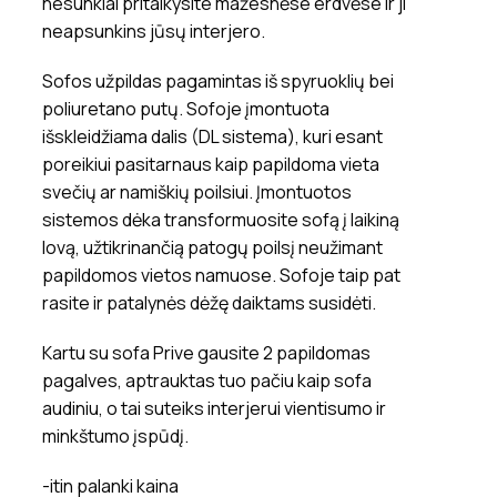
nesunkiai pritaikysite mažesnėse erdvėse ir ji
neapsunkins jūsų interjero.
Sofos užpildas pagamintas iš spyruoklių bei
poliuretano putų. Sofoje įmontuota
išskleidžiama dalis (DL sistema), kuri esant
poreikiui pasitarnaus kaip papildoma vieta
svečių ar namiškių poilsiui. Įmontuotos
sistemos dėka transformuosite sofą į laikiną
lovą, užtikrinančią patogų poilsį neužimant
papildomos vietos namuose. Sofoje taip pat
rasite ir patalynės dėžę daiktams susidėti.
Kartu su sofa Prive gausite 2 papildomas
pagalves, aptrauktas tuo pačiu kaip sofa
audiniu, o tai suteiks interjerui vientisumo ir
minkštumo įspūdį.
-itin palanki kaina