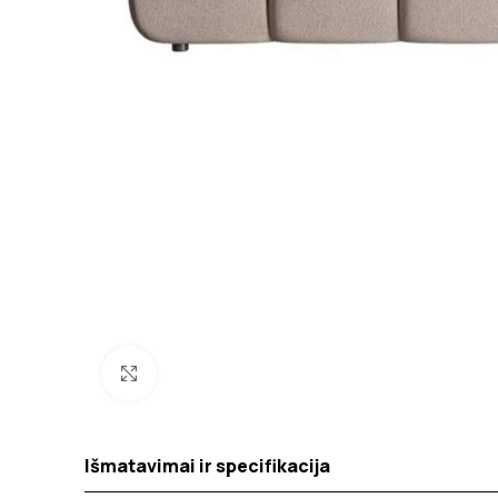
Spustelėkite norėdami padidinti
Išmatavimai ir specifikacija