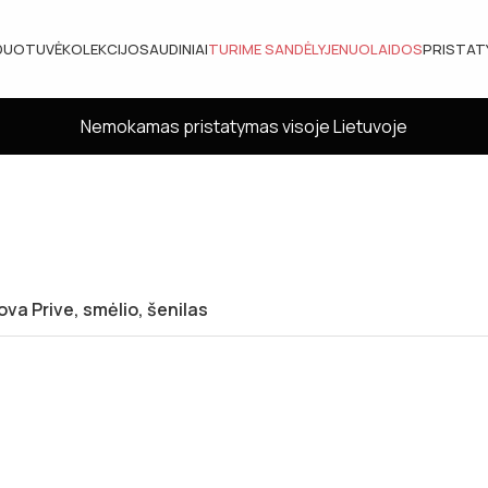
DUOTUVĖ
KOLEKCIJOS
AUDINIAI
TURIME SANDĖLYJE
NUOLAIDOS
PRISTA
Nemokamas pristatymas visoje Lietuvoje
ova Prive, smėlio, šenilas