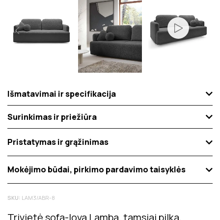
Išmatavimai ir specifikacija
Surinkimas ir priežiūra
Pristatymas ir grąžinimas
Mokėjimo būdai, pirkimo pardavimo taisyklės
SKU:
LAM3/ABR-8
Trivietė sofa-lova Lamba, tamsiai pilka,