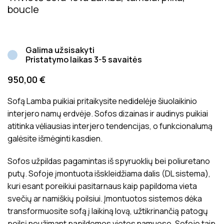
boucle
Galima užsisakyti
Pristatymo laikas 3-5 savaitės
950,00
€
Sofą Lamba puikiai pritaikysite nedidelėje šiuolaikinio
interjero namų erdvėje. Sofos dizainas ir audinys puikiai
atitinka vėliausias interjero tendencijas, o funkcionalumą
galėsite išmėginti kasdien.
Sofos užpildas pagamintas iš spyruoklių bei poliuretano
putų. Sofoje įmontuota išskleidžiama dalis (DL sistema),
kuri esant poreikiui pasitarnaus kaip papildoma vieta
svečių ar namiškių poilsiui. Įmontuotos sistemos dėka
transformuosite sofą į laikiną lovą, užtikrinančią patogų
poilsį neužimant papildomos vietos namuose. Sofoje taip