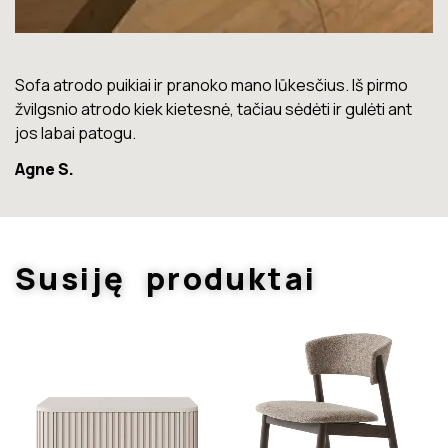
Lova labai gera. Šiuo metu neturiu jokių nusiskundimų.
Marius T.
Susiję produktai