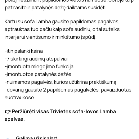
pat rasite ir patalynės dėžę daiktams susidėti.
Kartu su sofa Lamba gausite papildomas pagalves,
aptrauktas tuo pačiu kaip sofa audiniu, o tai suteiks
interjerui vientisumo ir minkštumo įspūdį.
-itin palanki kaina
-7 skirtingi audinių atspalviai
-įmontuota miegojimo funkcija
-įmontuotos patalynės dėžės
-nuimamos pagalvės, kurios užtikrina praktiškumą
-dovanų gausite 2 papildomas pagalvėlės, pavaizduotas
nuotraukose
👉 Peržiūrėti visas Trivietės sofa-lovos Lamba
spalvas.
Galima užsisakyti