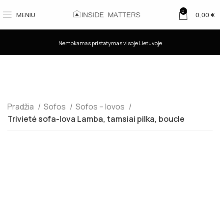
0
MENIU
0,00
€
Nemokamas pristatymas visoje Lietuvoje
Pradžia
Sofos
Sofos – lovos
Trivietė sofa-lova Lamba, tamsiai pilka, boucle