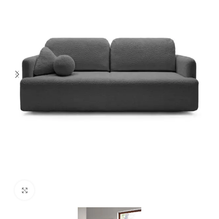
Spustelėkite norėdami padidinti