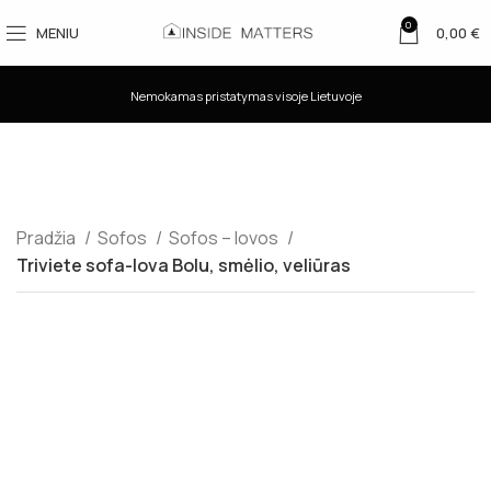
0
MENIU
0,00
€
Nemokamas pristatymas visoje Lietuvoje
Pradžia
Sofos
Sofos – lovos
Triviete sofa-lova Bolu, smėlio, veliūras