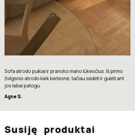
Lova labai gera. Šiuo metu neturiu jokių nusiskundimų.
Marius T.
Susiję produktai