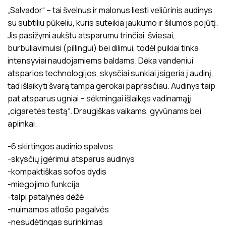
„Salvador“ – tai švelnus ir malonus liesti veliūrinis audinys
su subtiliu pūkeliu, kuris suteikia jaukumo ir šilumos pojūtį.
Jis pasižymi aukštu atsparumu trinčiai, šviesai,
burbuliavimuisi (pillingui) bei dilimui, todėl puikiai tinka
intensyviai naudojamiems baldams. Dėka vandeniui
atsparios technologijos, skysčiai sunkiai įsigeria į audinį,
tad išlaikyti švarą tampa gerokai paprasčiau. Audinys taip
pat atsparus ugniai – sėkmingai išlaikęs vadinamąjį
„cigaretės testą“. Draugiškas vaikams, gyvūnams bei
aplinkai.
-6 skirtingos audinio spalvos
-skysčių įgėrimui atsparus audinys
-kompaktiškas sofos dydis
-miegojimo funkcija
-talpi patalynės dėžė
-nuimamos atlošo pagalvės
-nesudėtingas surinkimas