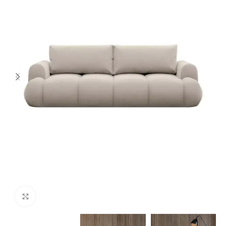
Spustelėkite norėdami padidinti