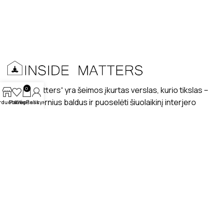
„Inside matters“ yra šeimos įkurtas verslas, kurio tikslas –
0
kurti modernius baldus ir puoselėti šiuolaikinį interjero
rduotuvė
Patikę
Krepšelis
Paskyra
dizaino stilių lietuviškuose interjeruose.
PRISTATYMAS
MANO PROFILIS
ATSILIEPIMAI
APIE MUS
BENDRAUKIME