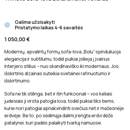
Galima užsisakyti
Pristatymo laikas 4-6 savaitės
1 050,00
€
Modernių, apvalintų formų sofa-lova „Bolu“ spinduliuoja
elegancija ir subtilumu, todėl puikiai įsilieja į įvairius
interjero stilius – nuo skandinaviško iki modernaus. Jos
išskirtinis dizainas suteikia svetainei rafinuotumo ir
išskirtinumo.
Sofa ne tik stilinga, bet ir itin funkcionali – vos keliais
judesiais ji virsta patogia lova, todėl puikiai tiks tiems,
kurie nori patogiai apnakvindinti svečius net ir mažesnėje
erdvėje. Be to, po sėdimąja dalimi įrengta erdvi dėžė
patalynei, kuri padės palaikyti tvarką namuose.