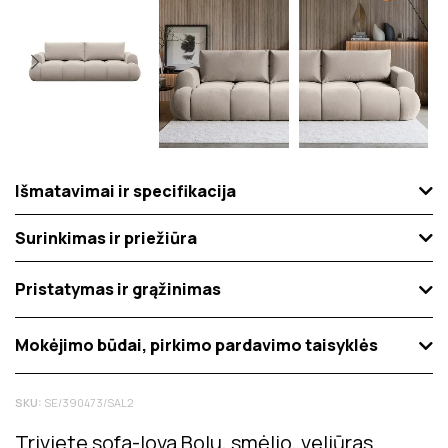
Išmatavimai ir specifikacija
Surinkimas ir priežiūra
Pristatymas ir grąžinimas
Mokėjimo būdai, pirkimo pardavimo taisyklės
SKU:
SE/390473/SAL2
Triviete sofa-lova Bolu, smėlio, veliūras