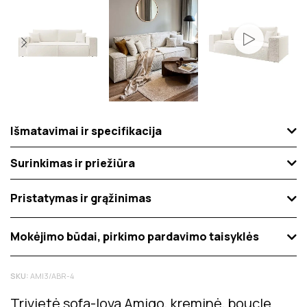
Išmatavimai ir specifikacija
Surinkimas ir priežiūra
Pristatymas ir grąžinimas
Mokėjimo būdai, pirkimo pardavimo taisyklės
SKU:
AMI3/ABR-4
Trivietė sofa-lova Amigo, kreminė, boucle