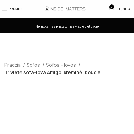
0
MENIU
0,00
€
Nemokamas pristatymas visoje Lietuvoje
Pradžia
Sofos
Sofos – lovos
Trivietė sofa-lova Amigo, kreminė, boucle