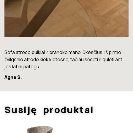
Lova labai gera. Šiuo metu neturiu jokių nusiskundimų.
Marius T.
Susiję produktai