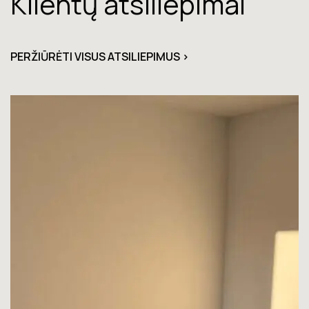
Klientų atsiliepimai
PERŽIŪRĖTI VISUS ATSILIEPIMUS >