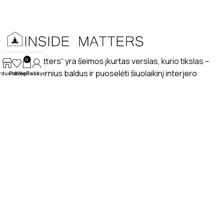
„Inside matters“ yra šeimos įkurtas verslas, kurio tikslas –
0
kurti modernius baldus ir puoselėti šiuolaikinį interjero
rduotuvė
Patikę
Krepšelis
Paskyra
dizaino stilių lietuviškuose interjeruose.
PRISTATYMAS
MANO PROFILIS
ATSILIEPIMAI
APIE MUS
BENDRAUKIME