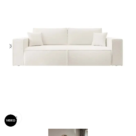
Spustelėkite norėdami padidinti