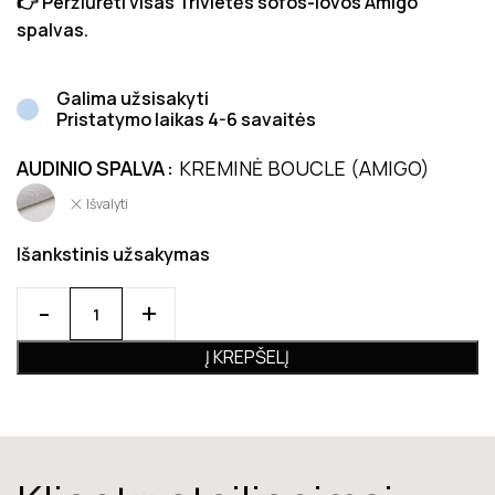
👉 Peržiūrėti visas Trivietės sofos-lovos Amigo
spalvas.
Galima užsisakyti
Pristatymo laikas 4-6 savaitės
AUDINIO SPALVA
KREMINĖ BOUCLE (AMIGO)
Išvalyti
Išankstinis užsakymas
Į KREPŠELĮ