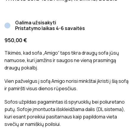
Galima užsisakyti
Pristatymo laikas 4-6 savaitės
950,00
€
Tikimės, kad sofa „Amigo“ taps tikra draugų sofa jūsų
namuose, kuri įamžins ir saugos ne vieną prasmingą
draugų pokalbį.
Vien pažvelgus į sofą Amigo norisi minkštai įkristi į šią sofą
ir pamiršti visus dienos rūpesčius.
Sofos užpildas pagamintas iš spyruoklių bei poliuretano
putų. Sofoje įmontuota išskleidžiama dalis (DL sistema),
kuri esant poreikiui pasitarnaus kaip papildoma vieta
svečių ar namiškių poilsiui.