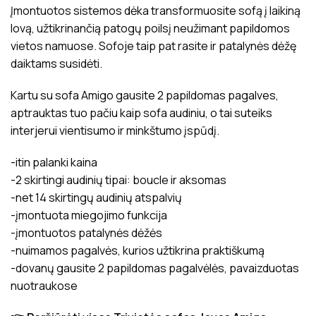
Įmontuotos sistemos dėka transformuosite sofą į laikiną
lovą, užtikrinančią patogų poilsį neužimant papildomos
vietos namuose. Sofoje taip pat rasite ir patalynės dėžę
daiktams susidėti.
Kartu su sofa Amigo gausite 2 papildomas pagalves,
aptrauktas tuo pačiu kaip sofa audiniu, o tai suteiks
interjerui vientisumo ir minkštumo įspūdį.
-itin palanki kaina
-2 skirtingi audinių tipai: boucle ir aksomas
-net 14 skirtingų audinių atspalvių
-įmontuota miegojimo funkcija
-įmontuotos patalynės dėžės
-nuimamos pagalvės, kurios užtikrina praktiškumą
-dovanų gausite 2 papildomas pagalvėlės, pavaizduotas
nuotraukose