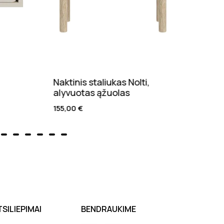
Naktinis staliukas Nolti,
Kėdė
alyvuotas ąžuolas
170,
155,00
€
TSILIEPIMAI
BENDRAUKIME