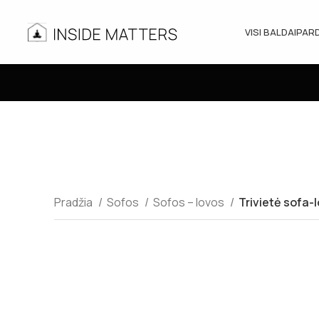
VISI BALDAI
PAR
Pradžia
Sofos
Sofos – lovos
Trivietė sofa-