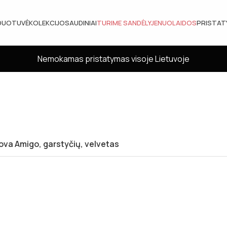
DUOTUVĖ
KOLEKCIJOS
AUDINIAI
TURIME SANDĖLYJE
NUOLAIDOS
PRISTA
Nemokamas pristatymas visoje Lietuvoje
lova Amigo, garstyčių, velvetas