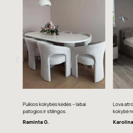
nkimas
Puikios kokybės kėdės – labai
Lova atro
palva.
patogios ir stilingos.
kokybė n
Raminta G.
Karolina