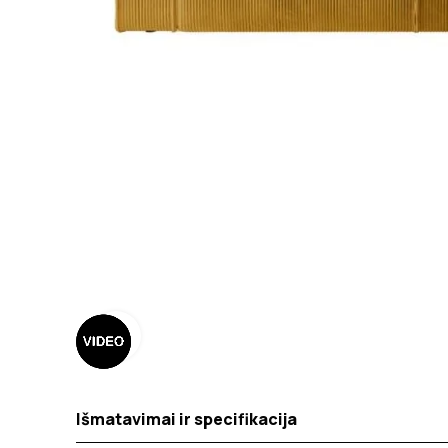
Spustelėkite norėdami padidinti
Išmatavimai ir specifikacija