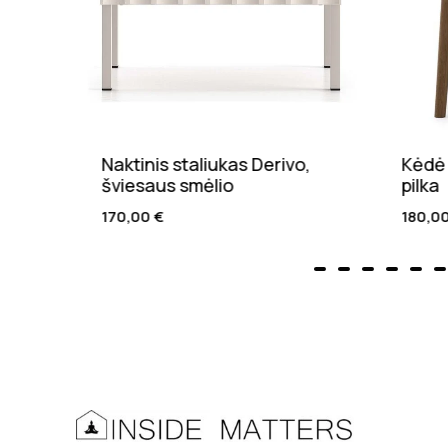
Naktinis staliukas Derivo,
Kėdė 
lio
šviesaus smėlio
pilka
170,00
€
180,0