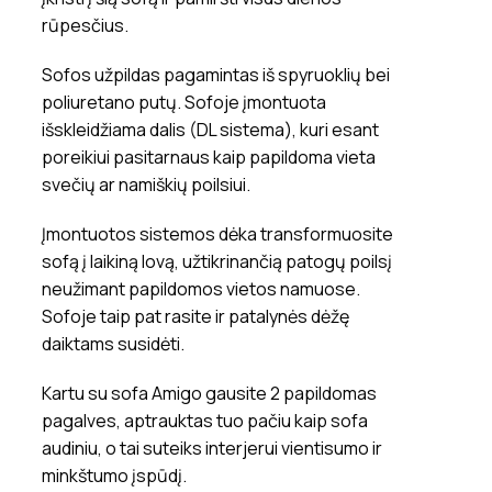
rūpesčius.
Sofos užpildas pagamintas iš spyruoklių bei
poliuretano putų. Sofoje įmontuota
išskleidžiama dalis (DL sistema), kuri esant
poreikiui pasitarnaus kaip papildoma vieta
svečių ar namiškių poilsiui.
Įmontuotos sistemos dėka transformuosite
sofą į laikiną lovą, užtikrinančią patogų poilsį
neužimant papildomos vietos namuose.
Sofoje taip pat rasite ir patalynės dėžę
daiktams susidėti.
Kartu su sofa Amigo gausite 2 papildomas
pagalves, aptrauktas tuo pačiu kaip sofa
audiniu, o tai suteiks interjerui vientisumo ir
minkštumo įspūdį.