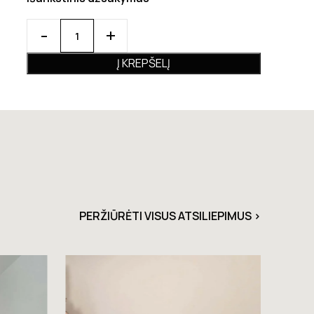
Į KREPŠELĮ
PERŽIŪRĖTI VISUS ATSILIEPIMUS >