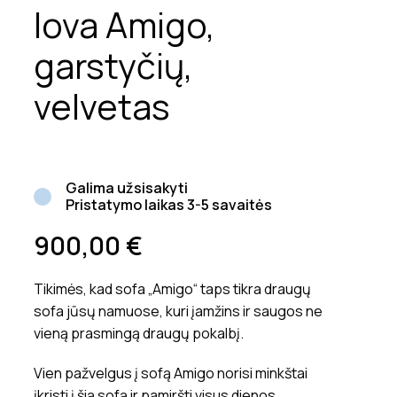
lova Amigo,
garstyčių,
velvetas
Galima užsisakyti
Pristatymo laikas 3-5 savaitės
900,00
€
Tikimės, kad sofa „Amigo“ taps tikra draugų
sofa jūsų namuose, kuri įamžins ir saugos ne
vieną prasmingą draugų pokalbį.
Vien pažvelgus į sofą Amigo norisi minkštai
įkristi į šią sofą ir pamiršti visus dienos