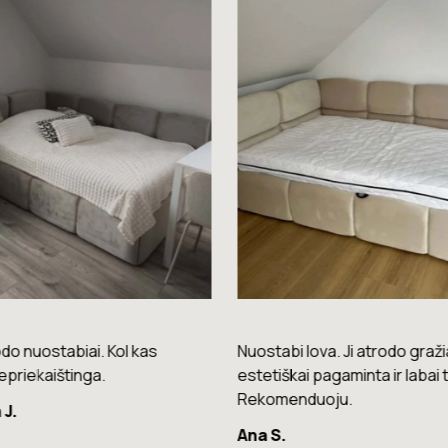
do nuostabiai. Kol kas
Nuostabi lova. Ji atrodo gražia
epriekaištinga.
estetiškai pagaminta ir labai t
Rekomenduoju.
 J.
Ana S.