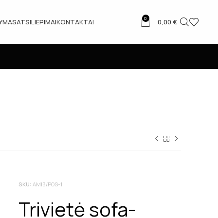
0
TYMAS
ATSILIEPIMAI
KONTAKTAI
0,00
€
SKU:
AMI3/POS-1
Trivietė sofa-