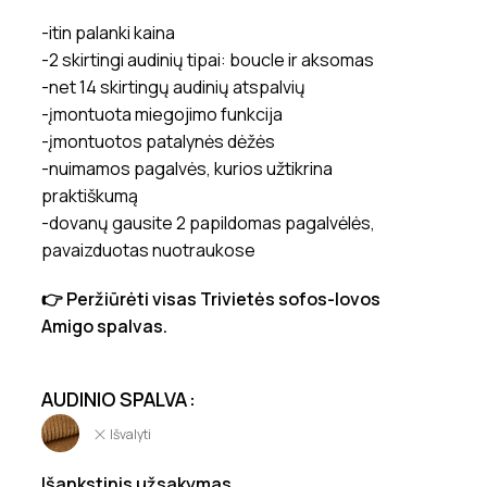
-itin palanki kaina
-2 skirtingi audinių tipai: boucle ir aksomas
-net 14 skirtingų audinių atspalvių
-įmontuota miegojimo funkcija
-įmontuotos patalynės dėžės
-nuimamos pagalvės, kurios užtikrina
praktiškumą
-dovanų gausite 2 papildomas pagalvėlės,
pavaizduotas nuotraukose
👉 Peržiūrėti visas Trivietės sofos-lovos
Amigo spalvas.
AUDINIO SPALVA
Išvalyti
Išankstinis užsakymas