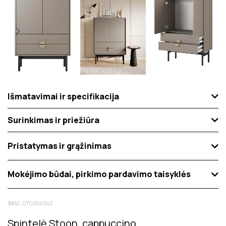
Išmatavimai ir specifikacija
Surinkimas ir priežiūra
Pristatymas ir grąžinimas
Mokėjimo būdai, pirkimo pardavimo taisyklės
SKU:
STO354942
Spintelė Stoon, cappuccino