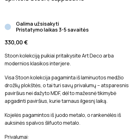
Galima užsisakyti
Pristatymo laikas 3-5 savaitės
330,00
€
Stoon kolekciją puikiai pritaikysite Art Deco arba
modernios klasikos interjere.
Visa Stoon kolekcija pagaminta iš laminuotos medžio
drožlių plokštės, o tai turi savų privalumų – atsparesnis
paviršius nei dažyto MDF, dėl to mažesnė tikimybė
apgadinti paviršius, kurie tarnaus ilgesnį laiką.
Kojelės pagamintos iš juodo metalo, o rankenėlės iš
auksinės spalvos šlifuoto metalo.
Privalumai: