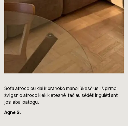
Lova labai gera. Šiuo metu neturiu jokių nusiskundimų.
Marius T.