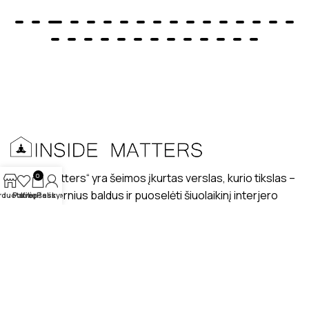
„Inside matters“ yra šeimos įkurtas verslas, kurio tikslas –
0
kurti modernius baldus ir puoselėti šiuolaikinį interjero
rduotuvė
Patikę
Krepšelis
Paskyra
dizaino stilių lietuviškuose interjeruose.
PRISTATYMAS
MANO PROFILIS
ATSILIEPIMAI
APIE MUS