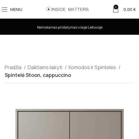
0
MENIU
0,00
€
Nemokamas pristatymas visoje Lietuvoje
Pradžia
Daiktams laikyti
Komodos ir Spintelės
Spintelė Stoon, cappuccino