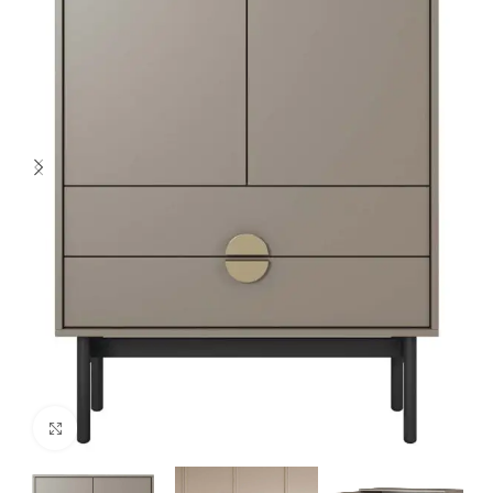
Spustelėkite norėdami padidinti