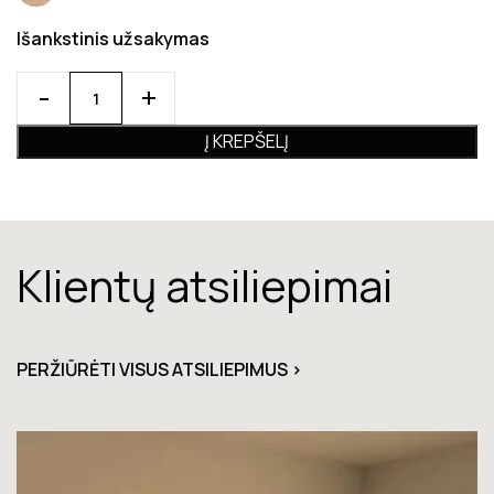
Išankstinis užsakymas
Į KREPŠELĮ
Klientų atsiliepimai
PERŽIŪRĖTI VISUS ATSILIEPIMUS >