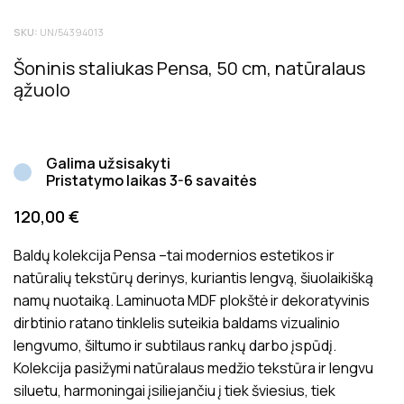
Tik registruoti Inside matters klientai, kurie įsigijo šį
SKU:
UN/54394013
produktą, gali palikti atsiliepimą. Bendras produktų
įvertinimas rodo bendrą vidutinį klientų įvertinimą.
Šoninis staliukas Pensa, 50 cm, natūralaus
Atsiliepimai prieš juos paskelbiant yra patikrinami dėl jų
ąžuolo
tinkamumo ir aktualumo produkto vertinimui.
Galima užsisakyti
Pristatymo laikas 3-6 savaitės
120,00
€
Baldų kolekcija Pensa –tai modernios estetikos ir
natūralių tekstūrų derinys, kuriantis lengvą, šiuolaikišką
namų nuotaiką. Laminuota MDF plokštė ir dekoratyvinis
dirbtinio ratano tinklelis suteikia baldams vizualinio
lengvumo, šiltumo ir subtilaus rankų darbo įspūdį.
Kolekcija pasižymi natūralaus medžio tekstūra ir lengvu
siluetu, harmoningai įsiliejančiu į tiek šviesius, tiek