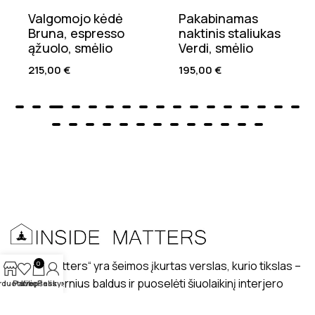
Valgomojo kėdė
Pakabinamas
Bruna, espresso
naktinis staliukas
ąžuolo, smėlio
Verdi, smėlio
215,00
€
195,00
€
„Inside matters“ yra šeimos įkurtas verslas, kurio tikslas –
0
kurti modernius baldus ir puoselėti šiuolaikinį interjero
rduotuvė
Patikę
Krepšelis
Paskyra
dizaino stilių lietuviškuose interjeruose.