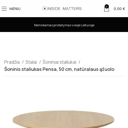
0
MENIU
0,00
€
Nemokamas pristatymas visoje Lietuvoje
Pradžia
Stalai
Šoniniai staliukai
Šoninis staliukas Pensa, 50 cm, natūralaus ąžuolo