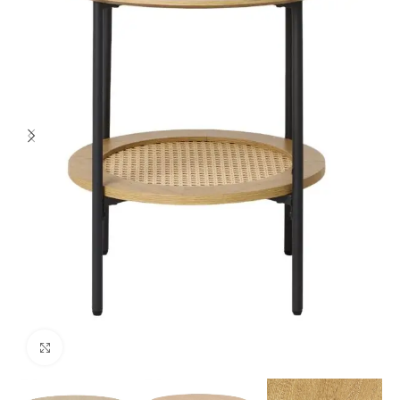
Spustelėkite norėdami padidinti