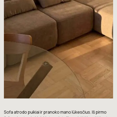
Lova labai gera. Šiuo metu neturiu jokių nusiskundimų.