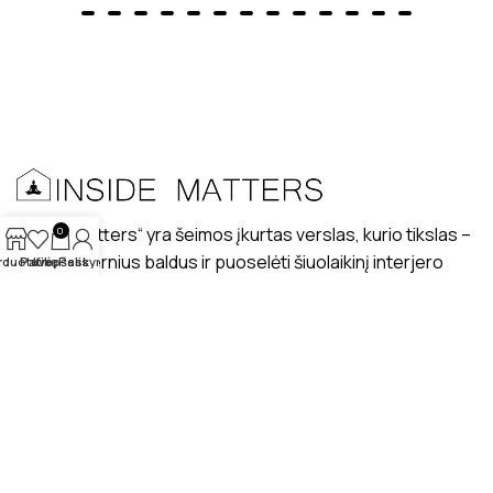
„Inside matters“ yra šeimos įkurtas verslas, kurio tikslas –
0
kurti modernius baldus ir puoselėti šiuolaikinį interjero
rduotuvė
Patikę
Krepšelis
Paskyra
dizaino stilių lietuviškuose interjeruose.
PRISTATYMAS
MANO PROFILIS
ATSILIEPIMAI
APIE MUS
BENDRAUKIME