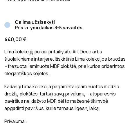
Galima užsisakyti
Pristatymo laikas 3-5 savaitės
440,00
€
Lima kolekciją puikiai pritaikysite Art Deco arba
šiuolaikiniame interjere. Išskirtinis Lima kolekcijos bruožas
– frezuota, laminuota MDF plokštė, prie kurios priderintos
elegantiškos kojelės.
Kadangi Lima kolekcija pagaminta iš laminuotos medžio
drožlių plokštės, tai turi savų privalumų – atsparesnis
paviršius nei dažyto MDF, dėl to mažesnė tikimybė
apgadinti paviršius, kurie tarnaus ilgesnį laiką.
Privalumai: