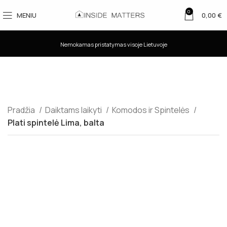
0
MENIU
0,00
€
Nemokamas pristatymas visoje Lietuvoje
Pradžia
Daiktams laikyti
Komodos ir Spintelės
Plati spintelė Lima, balta