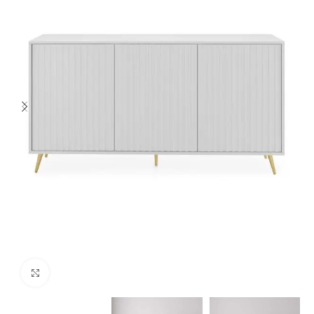
Spustelėkite norėdami padidinti