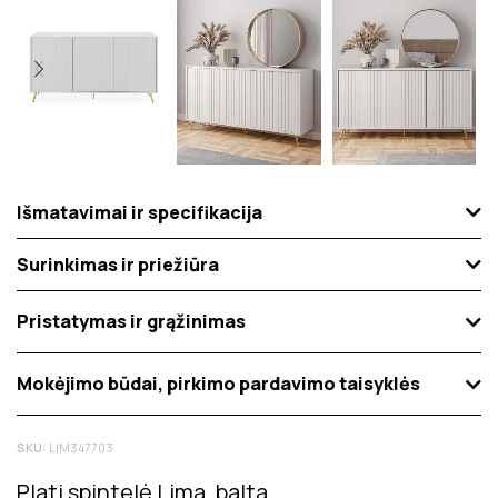
Išmatavimai ir specifikacija
Surinkimas ir priežiūra
Pristatymas ir grąžinimas
Mokėjimo būdai, pirkimo pardavimo taisyklės
SKU:
LIM347703
Plati spintelė Lima, balta