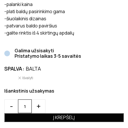
-palanki kaina
-plati baldų pasirinkimo gama
-šiuolaikinis dizainas
-patvarus baldo paviršius
-galite rinktis iš 4 skirtingų apdailų
Galima užsisakyti
Pristatymo laikas 3-5 savaitės
SPALVA
BALTA
Išvalyti
Išankstinis užsakymas
Į KREPŠELĮ