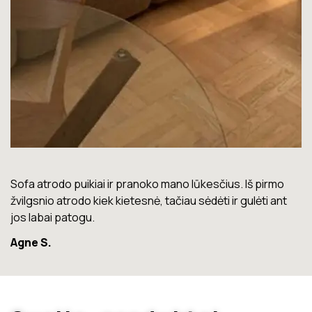
pirmo
Lova labai gera. Šiuo metu neturiu jokių nusiskundimų
ti ant
Marius T.