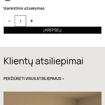
Išankstinis užsakymas
Į KREPŠELĮ
Klientų atsiliepimai
PERŽIŪRĖTI VISUS ATSILIEPIMUS >