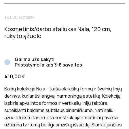
Tik registruoti Inside matters klientai, kurie įsigijo šį
SKU:
UN/46272934
produktą, gali palikti atsiliepimą. Bendras produktų
įvertinimas rodo bendrą vidutinį klientų įvertinimą.
Kosmetinis/darbo staliukas Nala, 120 cm,
Atsiliepimai prieš juos paskelbiant yra patikrinami dėl jų
rūkyto ąžuolo
tinkamumo ir aktualumo produkto vertinimui.
Galima užsisakyti
Pristatymo laikas 3-6 savaitės
410,00
€
Baldų kolekcija Nala – tai šiuolaikiškų formų ir švelnių linijų
derinys, kuriantis lengvą, harmoningą estetiką. Kolekciją
išskiria apvalintos formos ir vertikalių linijų faktūra,
suteikianti baldams subtilaus dinamiškumo. Natūraliu
ąžuolo lukštu faneruota konstrukcija ir matiniai paviršiai
užtikrina tvirtumą bei ilgaamžišką išvaizdą. Slankiojančios