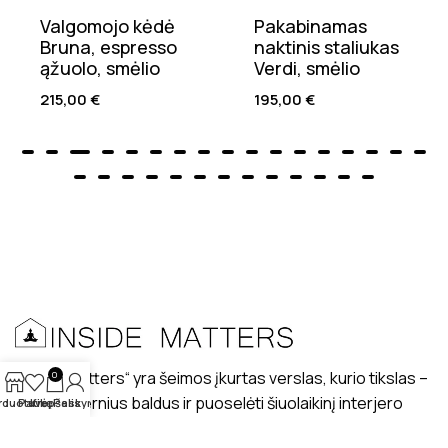
Valgomojo kėdė
Pakabinamas
Bruna, espresso
naktinis staliukas
ąžuolo, smėlio
Verdi, smėlio
215,00
€
195,00
€
„Inside matters“ yra šeimos įkurtas verslas, kurio tikslas –
0
kurti modernius baldus ir puoselėti šiuolaikinį interjero
rduotuvė
Patikę
Krepšelis
Paskyra
dizaino stilių lietuviškuose interjeruose.