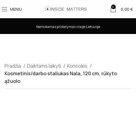
0
MENIU
0,00
€
Nemokamas pristatymas visoje Lietuvoje
Pradžia
Daiktams laikyti
Konsolės
Kosmetinis/darbo staliukas Nala, 120 cm, rūkyto
ąžuolo