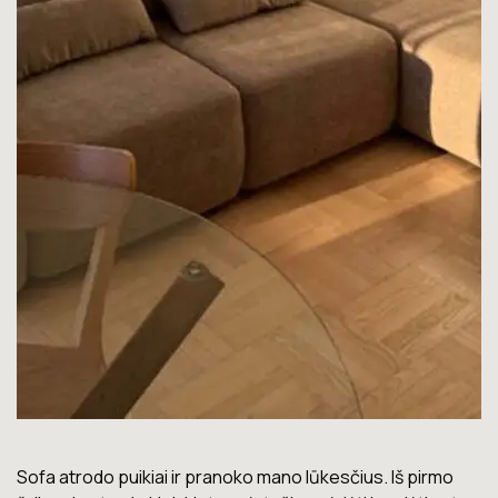
o
Lova labai gera. Šiuo metu neturiu jokių nusiskundimų.