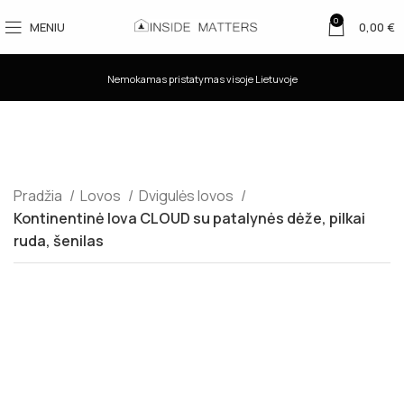
0
MENIU
0,00
€
Nemokamas pristatymas visoje Lietuvoje
Pradžia
Lovos
Dvigulės lovos
Kontinentinė lova CLOUD su patalynės dėže, pilkai
ruda, šenilas