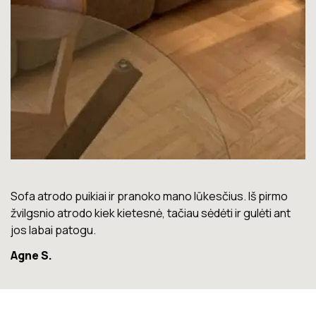
Lova labai gera. Šiuo metu neturiu jokių nusiskundimų.
Marius T.