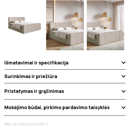
Išmatavimai ir specifikacija
Surinkimas ir priežiūra
Pristatymas ir grąžinimas
Mokėjimo būdai, pirkimo pardavimo taisyklės
SKU:
SE/390532/200/EDD-17