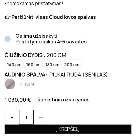
-nemokamas pristatymas!
👉 Peržiūrėti visas Cloud lovos spalvas
Galima užsisakyti
Pristatymo laikas 4-6 savaitės
ČIUŽINIO DYDIS
200 CM
140 cm
160 cm
180 cm
200 cm
AUDINIO SPALVA
PILKAI RUDA (ŠENILAS)
Išvalyti
1 030,00
€
Išankstinis užsakymas
Į KREPŠELĮ