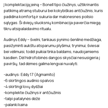
Į komplektaciją įeiną – Bonell tipo čiužinys, užtikrinantis
patikimą atramą stuburui bei kokybiškas antčiužinis, kuris
padidina komfortą ir sukuria dar malonesnes poilsio
sąlygas. Ši dviejų sluoksnių kombinacija paverčia miegą
tikru atsipalaidavimo ritualu.
Audinys Eddy – švelni, tankaus pynimo šenilinė medžiaga,
pasižyminti aukštu atsparumu plyšimui, trynimui, šviesai
bei vėlimuisi, todėl puikiai tinka baldams, naudojamiems
kasdien. Dėl hidrofobinės dangos skysčiai nesusigeria į
paviršių, tad dėmes galima lengvai nuvalyti.
-audinys: Eddy 17 (Agmamito)
-6 skirtingos audinio spalvos
-4 skirtingi lovų dydžiai
-komplekte čiužinys ir antčiužinis
-talpi patalynės dėžė
-palanki kaina