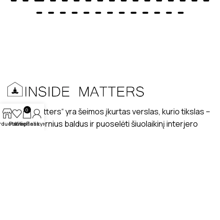
„Inside matters“ yra šeimos įkurtas verslas, kurio tikslas –
0
kurti modernius baldus ir puoselėti šiuolaikinį interjero
rduotuvė
Patikę
Krepšelis
Paskyra
dizaino stilių lietuviškuose interjeruose.
PRISTATYMAS
MANO PROFILIS
ATSILIEPIMAI
APIE MUS
BENDRAUKIME