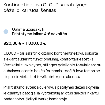
Kontinentinė lova CLOUD su patalynės
dėže, pilkai ruda, šenilas
Galima užsisakyti
Pristatymo laikas 4-6 savaitės
920,00
€
–
1 030,00
€
CLOUD – tai išskirtinio dizaino kontinentinė lova, sukurta
siekiant suderinti funkcionalumą, komfortą ir estetiką.
Vertikaliai suskaidytas, stilingas galvūgalis tobulai dera su
subalansuotomis bazės formomis, todėl ši lova tampa ne
tik poilsio vieta, bet ir ryškiu interjero akcentu.
Praktiškumo suteikia du erdvūs patalynės dėžės skyreliai,
leidžiantys patogiai laikyti tekstilę ar kitus daiktus ir kartu
padedantys išlaikyti tvarką kambaryje.