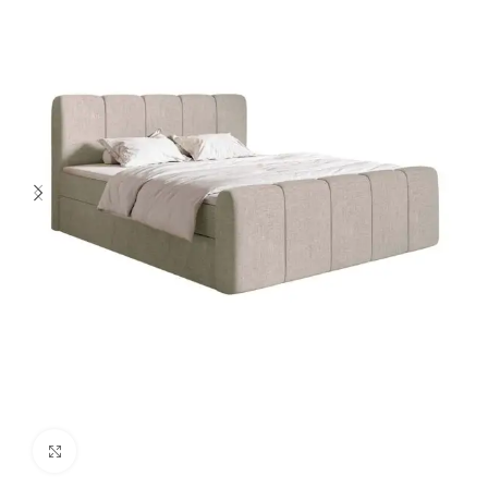
Spustelėkite norėdami padidinti