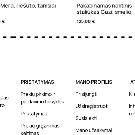
Mera, riešuto, tamsiai
Pakabinamas naktinis
staliukas Gazi, smėlio
0
€
125,00
€
PRISTATYMAS
MANO PROFILIS
A
Prekių pirkimo ir
Prisijungti
Kli
slas –
pardavimo taisyklės
ero
Užsiregistruoti
In
Pristatymas
re
Susisiekti
Prekių grąžinimas ir
Mano užsakymai
keitimas