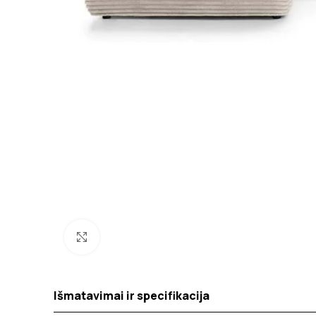
Spustelėkite norėdami padidinti
Išmatavimai ir specifikacija