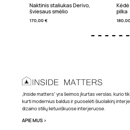
Naktinis staliukas Derivo,
Kėdė 
lio
šviesaus smėlio
pilka
170,00
€
180,0
„Inside matters“ yra šeimos įkurtas verslas, kurio tik
kurti modernius baldus ir puoselėti šiuolaikinį interj
dizaino stilių lietuviškuose interjeruose.
APIE MUS >