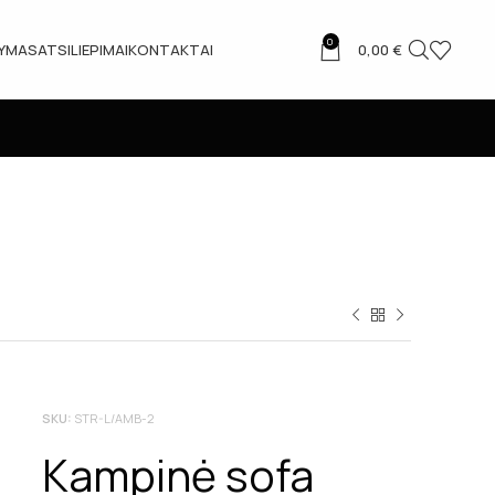
0
TYMAS
ATSILIEPIMAI
KONTAKTAI
0,00
€
SKU:
STR-L/AMB-2
Kampinė sofa