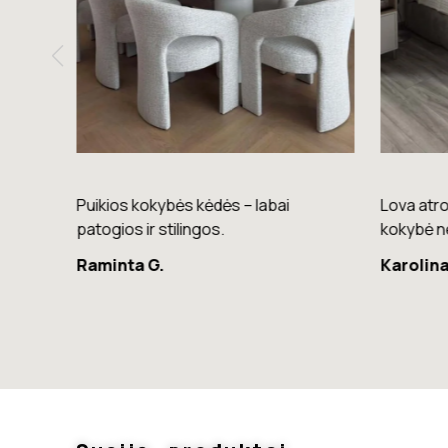
nkimas
Puikios kokybės kėdės – labai
Lova atro
palva.
patogios ir stilingos.
kokybė n
Raminta G.
Karolina