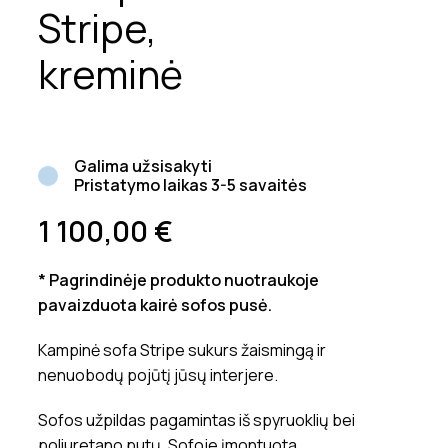
Stripe,
kreminė
Galima užsisakyti
Pristatymo laikas 3-5 savaitės
1 100,00
€
* Pagrindinėje produkto nuotraukoje
pavaizduota kairė sofos pusė.
Kampinė sofa Stripe sukurs žaismingą ir
nenuobodų pojūtį jūsų interjere.
Sofos užpildas pagamintas iš spyruoklių bei
poliuretano putų. Sofoje įmontuota