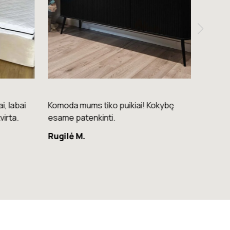
i, labai
Komoda mums tiko puikiai! Kokybę
Ačiū! 
virta.
esame patenkinti.
Saulė 
Rugilė M.