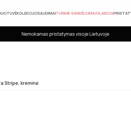
DUOTUVĖ
KOLEKCIJOS
AUDINIAI
TURIME SANDĖLYJE
NUOLAIDOS
PRISTA
Nemokamas pristatymas visoje Lietuvoje
a Stripe, kreminė