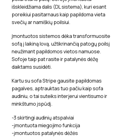
išskleidžiama dalis (DL sistema), kuri esant
poreikiui pasitarnaus kaip papildoma vieta
svečių ar namiškių poilsiui.
Įmontuotos sistemos dėka transformuosite
sofą į laikiną lovą, užtikrinančią patogų poilsį
neužimant papildomos vietos namuose.
Sofoje taip pat rasite ir patalynės dėžę
daiktams susidėti.
Kartu su sofa Stripe gausite papildomas
pagalves, aptrauktas tuo pačiu kaip sofa
audiniu, o tai suteiks interjerui vientisumo ir
minkštumo įspūdį.
-3 skirtingi audinių atspalviai
-įmontuota miegojimo funkcija
-įmontuotos patalynės dėžės