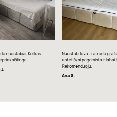
do nuostabiai. Kol kas
Nuostabi lova. Ji atrodo gražia
epriekaištinga.
estetiškai pagaminta ir labai t
Rekomenduoju.
 J.
Ana S.