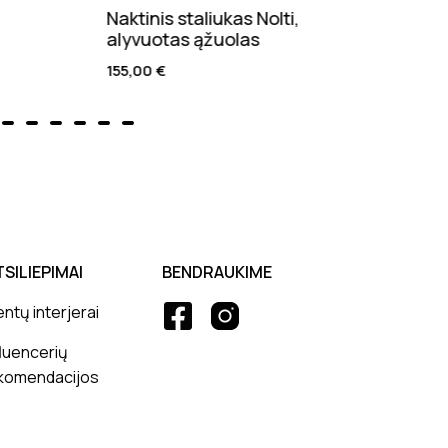
Naktinis staliukas Nolti,
Kėdė
alyvuotas ąžuolas
170,
155,00
€
TSILIEPIMAI
BENDRAUKIME
entų interjerai
fluencerių
komendacijos