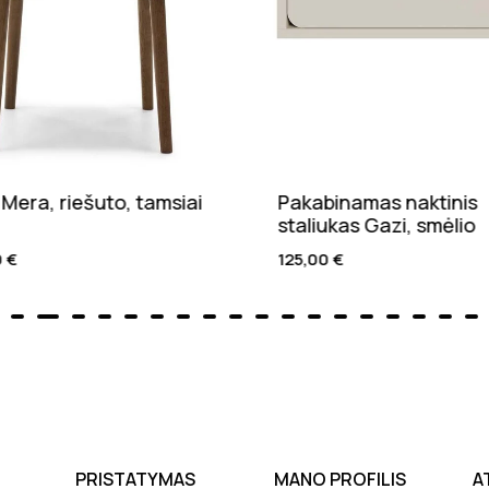
inamas naktinis
Naktinis staliukas Nolti,
ukas Gazi, smėlio
alyvuotas ąžuolas
0
€
155,00
€
PRISTATYMAS
MANO PROFILIS
A