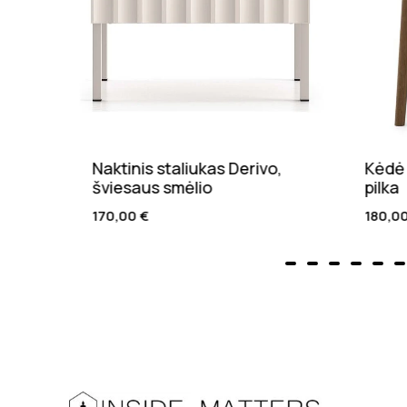
o,
Kėdė Mera, riešuto, tamsiai
Pakab
pilka
stali
180,00
€
125,0