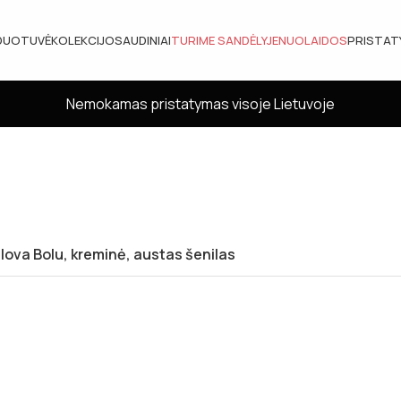
DUOTUVĖ
KOLEKCIJOS
AUDINIAI
TURIME SANDĖLYJE
NUOLAIDOS
PRISTA
Nemokamas pristatymas visoje Lietuvoje
ova Bolu, kreminė, austas šenilas