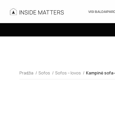
VISI BALDAI
PAR
Pradžia
Sofos
Sofos – lovos
Kampinė sofa-l