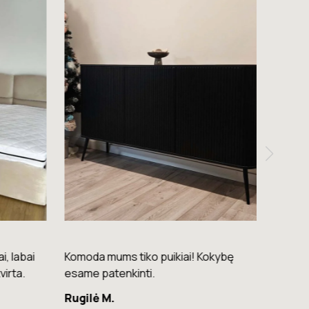
i, labai
Komoda mums tiko puikiai! Kokybę
Ačiū! 
virta.
esame patenkinti.
Saulė 
Rugilė M.