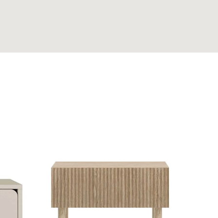
Kėdė Amali, ecru
170,00
€