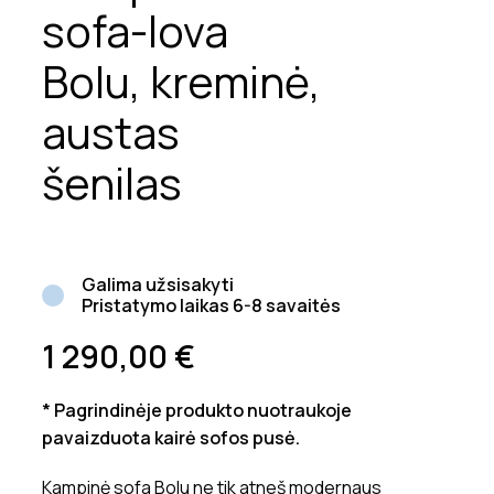
sofa-lova
Bolu, kreminė,
austas
šenilas
Galima užsisakyti
Pristatymo laikas 6-8 savaitės
1 290,00
€
* Pagrindinėje produkto nuotraukoje
pavaizduota kairė sofos pusė.
Kampinė sofa Bolu ne tik atneš modernaus