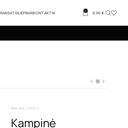
0
TYMAS
ATSILIEPIMAI
KONTAKTAI
0,00
€
SKU:
BOL-L/STO-2
Kampinė