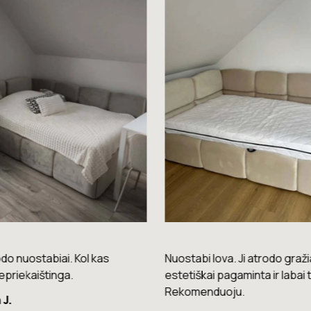
do nuostabiai. Kol kas
Nuostabi lova. Ji atrodo gražia
epriekaištinga.
estetiškai pagaminta ir labai t
Rekomenduoju.
 J.