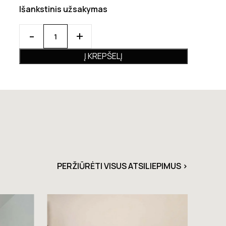
Išankstinis užsakymas
Į KREPŠELĮ
PERŽIŪRĖTI VISUS ATSILIEPIMUS >