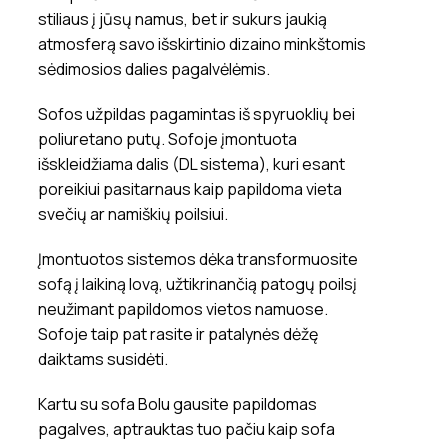
stiliaus į jūsų namus, bet ir sukurs jaukią
atmosferą savo išskirtinio dizaino minkštomis
sėdimosios dalies pagalvėlėmis.
Sofos užpildas pagamintas iš spyruoklių bei
poliuretano putų. Sofoje įmontuota
išskleidžiama dalis (DL sistema), kuri esant
poreikiui pasitarnaus kaip papildoma vieta
svečių ar namiškių poilsiui.
Įmontuotos sistemos dėka transformuosite
sofą į laikiną lovą, užtikrinančią patogų poilsį
neužimant papildomos vietos namuose.
Sofoje taip pat rasite ir patalynės dėžę
daiktams susidėti.
Kartu su sofa Bolu gausite papildomas
pagalves, aptrauktas tuo pačiu kaip sofa