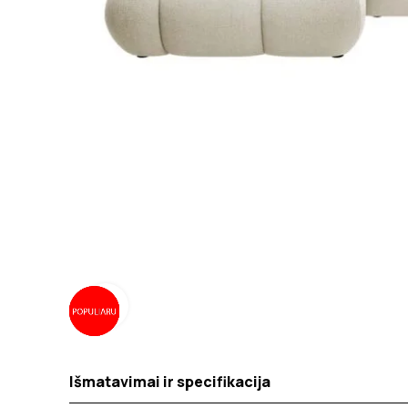
Spustelėkite norėdami padidinti
Išmatavimai ir specifikacija