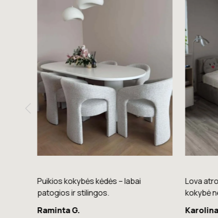
nkimas
Puikios kokybės kėdės – labai
Lova atro
palva.
patogios ir stilingos.
kokybė n
Raminta G.
Karolina