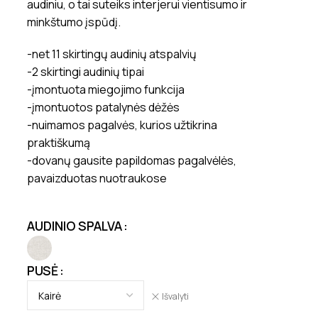
audiniu, o tai suteiks interjerui vientisumo ir
minkštumo įspūdį.
-net 11 skirtingų audinių atspalvių
-2 skirtingi audinių tipai
-įmontuota miegojimo funkcija
-įmontuotos patalynės dėžės
-nuimamos pagalvės, kurios užtikrina
praktiškumą
-dovanų gausite papildomas pagalvėlės,
pavaizduotas nuotraukose
AUDINIO SPALVA
PUSĖ
Išvalyti