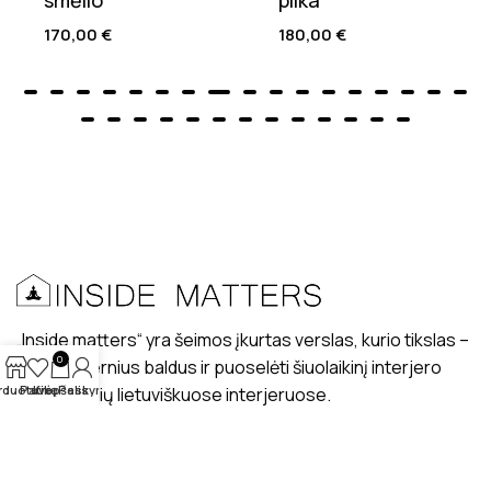
smėlio
pilka
170,00
€
180,00
€
„Inside matters“ yra šeimos įkurtas verslas, kurio tikslas –
0
kurti modernius baldus ir puoselėti šiuolaikinį interjero
rduotuvė
Patikę
Krepšelis
Paskyra
dizaino stilių lietuviškuose interjeruose.
PRISTATYMAS
MANO PROFILIS