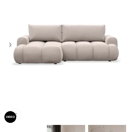
Spustelėkite norėdami padidinti