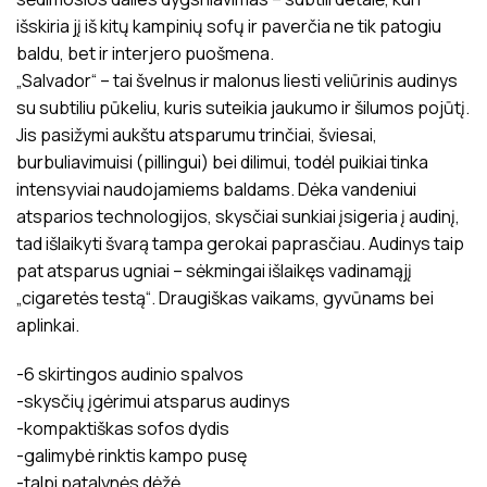
išskiria jį iš kitų kampinių sofų ir paverčia ne tik patogiu
baldu, bet ir interjero puošmena.
„Salvador“ – tai švelnus ir malonus liesti veliūrinis audinys
su subtiliu pūkeliu, kuris suteikia jaukumo ir šilumos pojūtį.
Jis pasižymi aukštu atsparumu trinčiai, šviesai,
burbuliavimuisi (pillingui) bei dilimui, todėl puikiai tinka
intensyviai naudojamiems baldams. Dėka vandeniui
atsparios technologijos, skysčiai sunkiai įsigeria į audinį,
tad išlaikyti švarą tampa gerokai paprasčiau. Audinys taip
pat atsparus ugniai – sėkmingai išlaikęs vadinamąjį
„cigaretės testą“. Draugiškas vaikams, gyvūnams bei
aplinkai.
-6 skirtingos audinio spalvos
-skysčių įgėrimui atsparus audinys
-kompaktiškas sofos dydis
-galimybė rinktis kampo pusę
-talpi patalynės dėžė