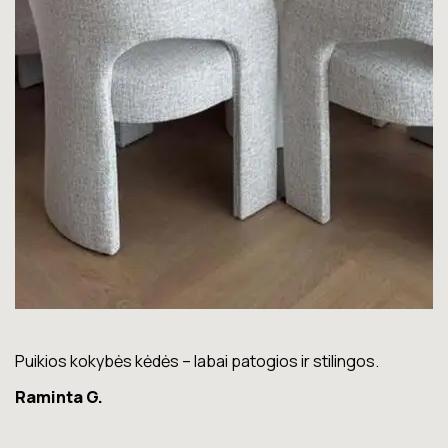
Puikios kokybės kėdės – labai patogios ir stilingos.
Lo
Raminta G.
K