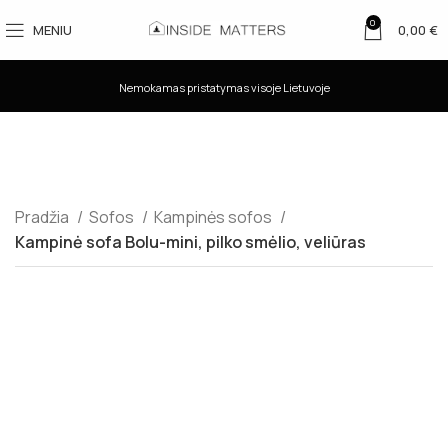
0
MENIU
0,00
€
Nemokamas pristatymas visoje Lietuvoje
Pradžia
Sofos
Kampinės sofos
Kampinė sofa Bolu-mini, pilko smėlio, veliūras