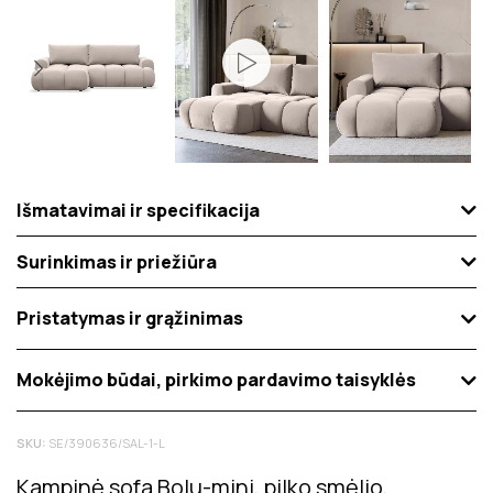
Išmatavimai ir specifikacija
Surinkimas ir priežiūra
Pristatymas ir grąžinimas
Mokėjimo būdai, pirkimo pardavimo taisyklės
SKU:
SE/390636/SAL-1-L
Kampinė sofa Bolu-mini, pilko smėlio,