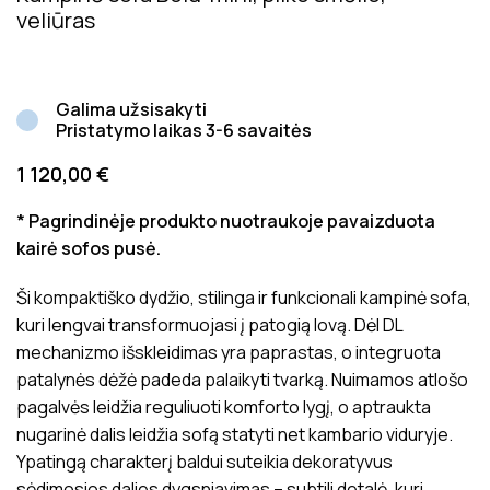
veliūras
Galima užsisakyti
Pristatymo laikas 3-6 savaitės
1 120,00
€
* Pagrindinėje produkto nuotraukoje pavaizduota
kairė sofos pusė.
Ši kompaktiško dydžio, stilinga ir funkcionali kampinė sofa,
kuri lengvai transformuojasi į patogią lovą. Dėl DL
mechanizmo išskleidimas yra paprastas, o integruota
patalynės dėžė padeda palaikyti tvarką. Nuimamos atlošo
pagalvės leidžia reguliuoti komforto lygį, o aptraukta
nugarinė dalis leidžia sofą statyti net kambario viduryje.
Ypatingą charakterį baldui suteikia dekoratyvus
sėdimosios dalies dygsniavimas – subtili detalė, kuri