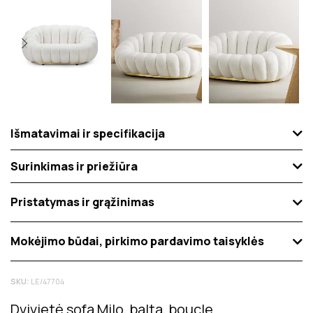
Išmatavimai ir specifikacija
Surinkimas ir priežiūra
Pristatymas ir grąžinimas
Mokėjimo būdai, pirkimo pardavimo taisyklės
SKU:
LE/47704
Dvivietė sofa Milo, balta, boucle