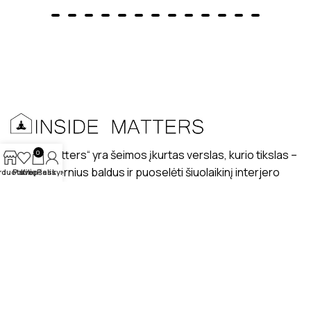
„Inside matters“ yra šeimos įkurtas verslas, kurio tikslas –
0
kurti modernius baldus ir puoselėti šiuolaikinį interjero
rduotuvė
Patikę
Krepšelis
Paskyra
dizaino stilių lietuviškuose interjeruose.
PRISTATYMAS
MANO PROFILIS
ATSILIEPIMAI
APIE MUS
BENDRAUKIME