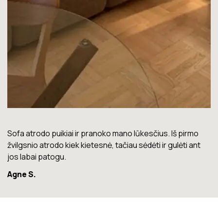
Lova labai gera. Šiuo metu neturiu jokių nusiskundimų.
Marius T.