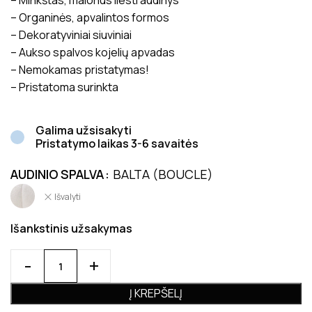
– Minkštas, malonus liesti audinys
– Organinės, apvalintos formos
– Dekoratyviniai siuviniai
– Aukso spalvos kojelių apvadas
– Nemokamas pristatymas!
– Pristatoma surinkta
Galima užsisakyti
Pristatymo laikas 3-6 savaitės
AUDINIO SPALVA
BALTA (BOUCLE)
Išvalyti
Išankstinis užsakymas
Į KREPŠELĮ