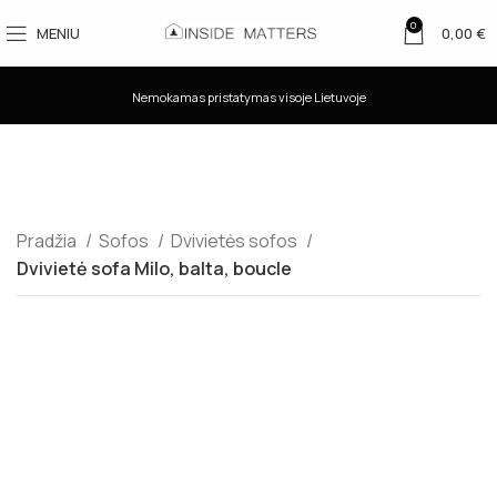
0
MENIU
0,00
€
Nemokamas pristatymas visoje Lietuvoje
Pradžia
Sofos
Dvivietės sofos
Dvivietė sofa Milo, balta, boucle