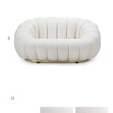
Spustelėkite norėdami padidinti