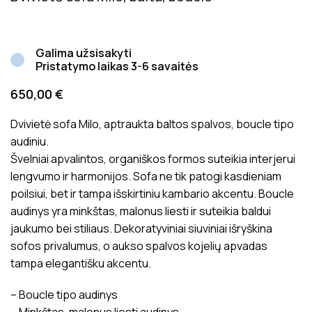
Galima užsisakyti
Pristatymo laikas 3-6 savaitės
650,00
€
Dvivietė sofa Milo, aptraukta baltos spalvos, boucle tipo
audiniu.
Švelniai apvalintos, organiškos formos suteikia interjerui
lengvumo ir harmonijos. Sofa ne tik patogi kasdieniam
poilsiui, bet ir tampa išskirtiniu kambario akcentu. Boucle
audinys yra minkštas, malonus liesti ir suteikia baldui
jaukumo bei stiliaus. Dekoratyviniai siuviniai išryškina
sofos privalumus, o aukso spalvos kojelių apvadas
tampa elegantišku akcentu.
– Boucle tipo audinys