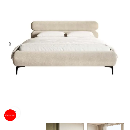
Spustelėkite norėdami padidinti