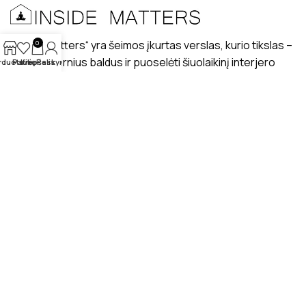
„Inside matters“ yra šeimos įkurtas verslas, kurio tikslas –
0
kurti modernius baldus ir puoselėti šiuolaikinį interjero
rduotuvė
Patikę
Krepšelis
Paskyra
dizaino stilių lietuviškuose interjeruose.
PRISTATYMAS
MANO PROFILIS
ATSILIEPIMAI
APIE MUS
BENDRAUKIME
© 2025 Insidematters.lt Visos teisės saugomos