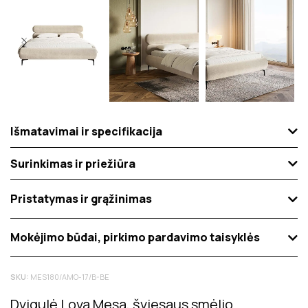
Išmatavimai ir specifikacija
Surinkimas ir priežiūra
Pristatymas ir grąžinimas
Mokėjimo būdai, pirkimo pardavimo taisyklės
SKU:
MES180/AMO-17/B-BE
Dvigulė Lova Mesa, šviesaus smėlio