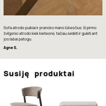
Lova labai gera. Šiuo metu neturiu jokių nusiskundimų.
Marius T.
Susiję produktai