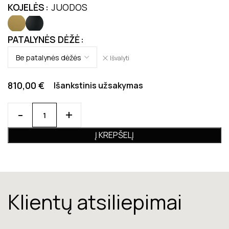
KOJELĖS
JUODOS
PATALYNĖS DĖŽĖ
Išvalyti
810,00
€
Išankstinis užsakymas
Į KREPŠELĮ
Klientų atsiliepimai