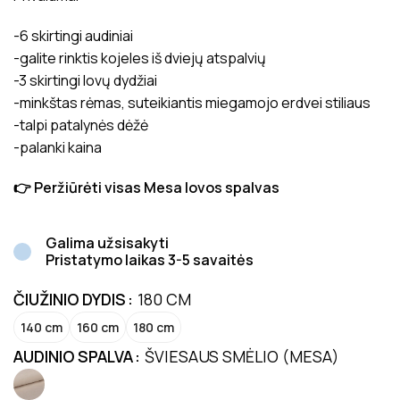
-6 skirtingi audiniai
-galite rinktis kojeles iš dviejų atspalvių
-3 skirtingi lovų dydžiai
-minkštas rėmas, suteikiantis miegamojo erdvei stiliaus
-talpi patalynės dėžė
-palanki kaina
👉 Peržiūrėti visas Mesa lovos spalvas
Galima užsisakyti
Pristatymo laikas 3-5 savaitės
ČIUŽINIO DYDIS
180 CM
140 cm
160 cm
180 cm
AUDINIO SPALVA
ŠVIESAUS SMĖLIO (MESA)