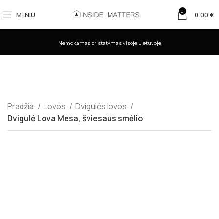
0
MENIU
0,00
€
Nemokamas pristatymas visoje Lietuvoje
Pradžia
Lovos
Dvigulės lovos
Dvigulė Lova Mesa, šviesaus smėlio