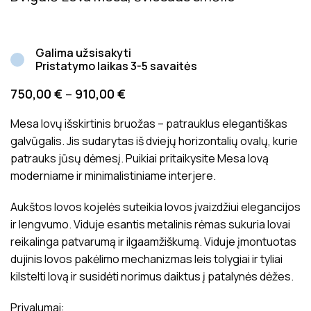
Galima užsisakyti
Pristatymo laikas 3-5 savaitės
750,00
€
–
910,00
€
Mesa lovų išskirtinis bruožas – patrauklus elegantiškas
galvūgalis. Jis sudarytas iš dviejų horizontalių ovalų, kurie
patrauks jūsų dėmesį. Puikiai pritaikysite Mesa lovą
moderniame ir minimalistiniame interjere.
Aukštos lovos kojelės suteikia lovos įvaizdžiui elegancijos
ir lengvumo. Viduje esantis metalinis rėmas sukuria lovai
reikalinga patvarumą ir ilgaamžiškumą. Viduje įmontuotas
dujinis lovos pakėlimo mechanizmas leis tolygiai ir tyliai
kilstelti lovą ir susidėti norimus daiktus į patalynės dėžes.
Privalumai: