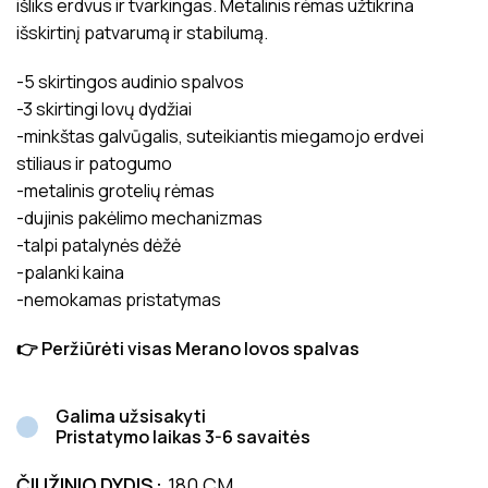
išliks erdvus ir tvarkingas. Metalinis rėmas užtikrina
išskirtinį patvarumą ir stabilumą.
-5 skirtingos audinio spalvos
-3 skirtingi lovų dydžiai
-minkštas galvūgalis, suteikiantis miegamojo erdvei
stiliaus ir patogumo
-metalinis grotelių rėmas
-dujinis pakėlimo mechanizmas
-talpi patalynės dėžė
-palanki kaina
-nemokamas pristatymas
👉 Peržiūrėti visas Merano lovos spalvas
Galima užsisakyti
Pristatymo laikas 3-6 savaitės
ČIUŽINIO DYDIS
180 CM