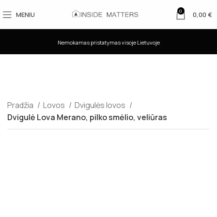
0
MENIU
0,00
€
Nemokamas pristatymas visoje Lietuvoje
Pradžia
Lovos
Dvigulės lovos
Dvigulė Lova Merano, pilko smėlio, veliūras