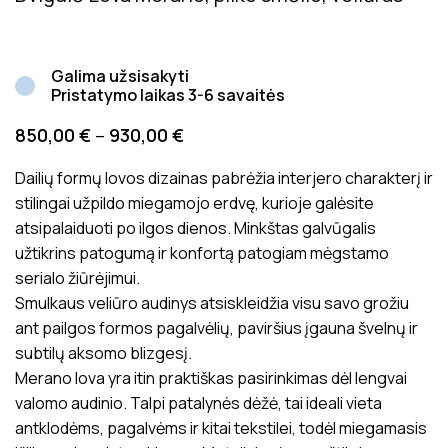
Galima užsisakyti
Pristatymo laikas 3-6 savaitės
850,00
€
–
930,00
€
Dailių formų lovos dizainas pabrėžia interjero charakterį ir
stilingai užpildo miegamojo erdvę, kurioje galėsite
atsipalaiduoti po ilgos dienos. Minkštas galvūgalis
užtikrins patogumą ir konfortą patogiam mėgstamo
serialo žiūrėjimui.
Smulkaus veliūro audinys atsiskleidžia visu savo grožiu
ant pailgos formos pagalvėlių, paviršius įgauna švelnų ir
subtilų aksomo blizgesį.
Merano lova yra itin praktiškas pasirinkimas dėl lengvai
valomo audinio. Talpi patalynės dėžė, tai ideali vieta
antklodėms, pagalvėms ir kitai tekstilei, todėl miegamasis