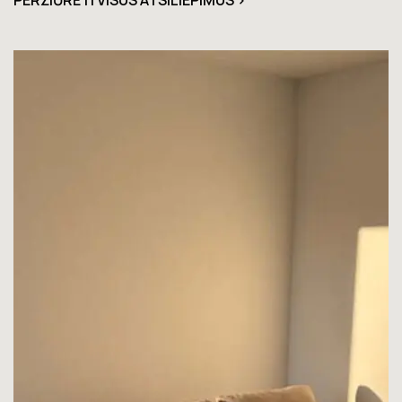
PERŽIŪRĖTI VISUS ATSILIEPIMUS >