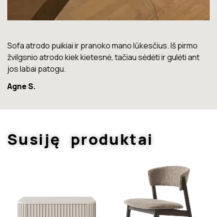
Lova labai gera. Šiuo metu neturiu jokių nusiskundimų.
Marius T.
Susiję produktai