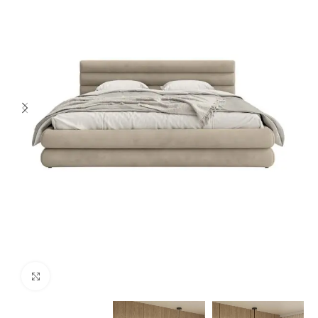
Spustelėkite norėdami padidinti