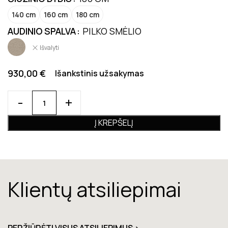
140 cm
160 cm
180 cm
AUDINIO SPALVA
PILKO SMĖLIO
Išvalyti
930,00
€
Išankstinis užsakymas
Į KREPŠELĮ
Klientų atsiliepimai