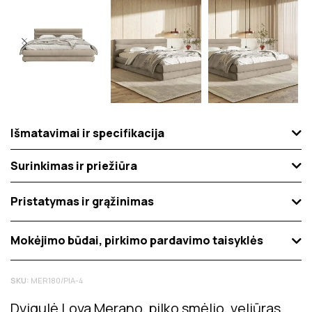
Išmatavimai ir specifikacija
Surinkimas ir priežiūra
Pristatymas ir grąžinimas
Mokėjimo būdai, pirkimo pardavimo taisyklės
SKU:
MER180/PIA-4
Dvigulė Lova Merano, pilko smėlio, veliūras