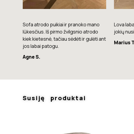
mano
Lova labai gera. Šiuo metu neturiu
Komoda e
rodo
jokių nusiskundimų.
lengvas, 
lėti ant
Marius T.
Giedrius
Susiję produktai