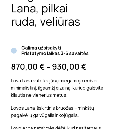
Lana, pilkai
ruda, veliūras
Galima užsisakyti
Pristatymo laikas 3-6 savaitės
870,00
€
930,00
€
–
Lova Lana suteiks jūsų miegamojo erdvei
minimalistinį, ilgaamžį dizainą, kuriuo galėsite
kliautis ne vienerius metus.
Lovos Lana išskirtinis bruožas – minkštų
pagalvėlių galvūgalis ir kojūgalis.
Lovoje yra patalynės dėžė, kuri pasitarnaus