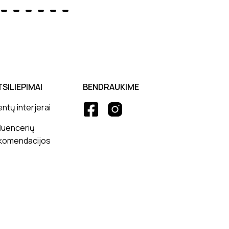
TSILIEPIMAI
BENDRAUKIME
entų interjerai
fluencerių
komendacijos