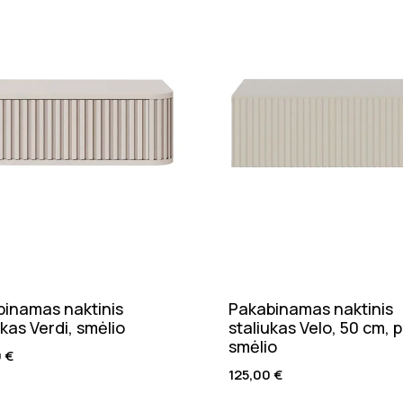
inamas naktinis
Pakabinamas naktinis
ukas Verdi, smėlio
staliukas Velo, 50 cm, p
smėlio
0
€
125,00
€