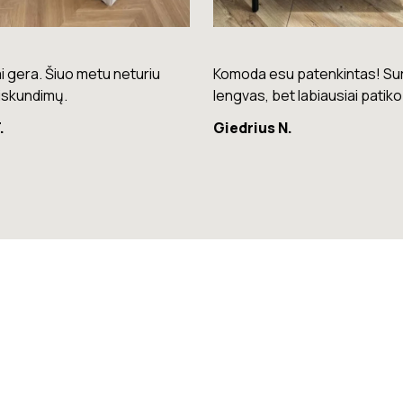
su patenkintas! Surinkimas
Puikios kokybės kėdės – laba
bet labiausiai patiko spalva.
patogios ir stilingos.
 N.
Raminta G.