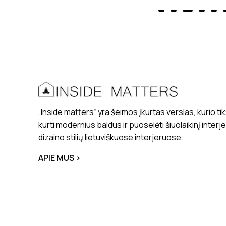
„Inside matters“ yra šeimos įkurtas verslas, kurio tik
kurti modernius baldus ir puoselėti šiuolaikinį interj
dizaino stilių lietuviškuose interjeruose.
APIE MUS >