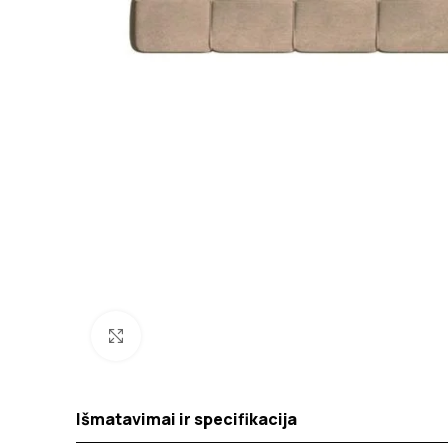
Spustelėkite norėdami padidinti
Išmatavimai ir specifikacija