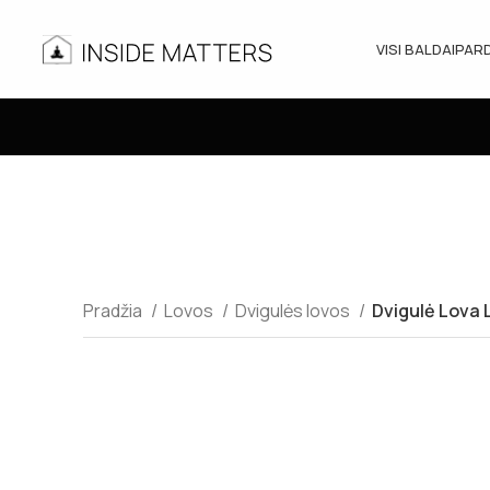
VISI BALDAI
PAR
Pradžia
Lovos
Dvigulės lovos
Dvigulė Lova L