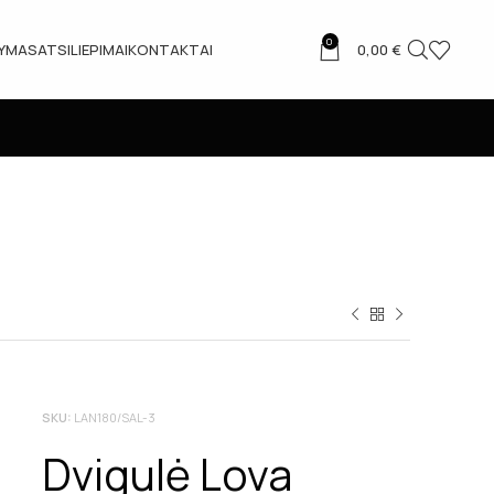
0
TYMAS
ATSILIEPIMAI
KONTAKTAI
0,00
€
SKU:
LAN180/SAL-3
Dvigulė Lova