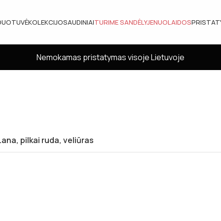
DUOTUVĖ
KOLEKCIJOS
AUDINIAI
TURIME SANDĖLYJE
NUOLAIDOS
PRISTA
Nemokamas pristatymas visoje Lietuvoje
ana, pilkai ruda, veliūras