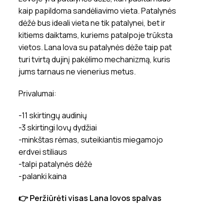
kaip papildoma sandėliavimo vieta. Patalynės
dėžė bus ideali vieta ne tik patalynei, bet ir
kitiems daiktams, kuriems patalpoje trūksta
vietos. Lana lova su patalynės dėže taip pat
turi tvirtą dujinį pakėlimo mechanizmą, kuris
jums tarnaus ne vienerius metus.
Privalumai:
-11 skirtingų audinių
-3 skirtingi lovų dydžiai
-minkštas rėmas, suteikiantis miegamojo
erdvei stiliaus
-talpi patalynės dėžė
-palanki kaina
👉 Peržiūrėti visas Lana lovos spalvas