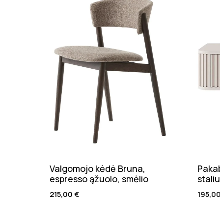
Valgomojo kėdė Bruna,
Pakab
espresso ąžuolo, smėlio
stali
215,00
€
195,0