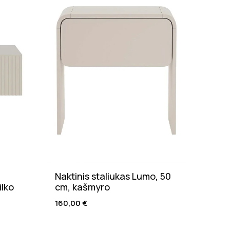
Naktinis staliukas Lumo, 50
Valg
ilko
cm, kašmyro
natū
160,00
€
205,