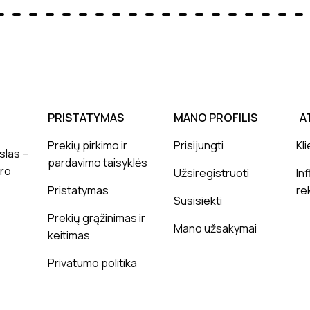
PRISTATYMAS
MANO PROFILIS
A
Prekių pirkimo ir
Prisijungti
Kli
slas –
pardavimo taisyklės
ero
Užsiregistruoti
In
Pristatymas
re
Susisiekti
Prekių grąžinimas ir
Mano užsakymai
keitimas
Privatumo politika