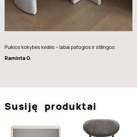
Puikios kokybės kėdės – labai patogios ir stilingos.
Lo
Raminta G.
K
Susiję produktai