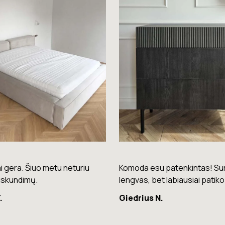
su patenkintas! Surinkimas
Puikios kokybės kėdės – laba
bet labiausiai patiko spalva.
patogios ir stilingos.
 N.
Raminta G.