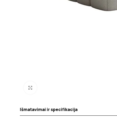
Spustelėkite norėdami padidinti
Išmatavimai ir specifikacija