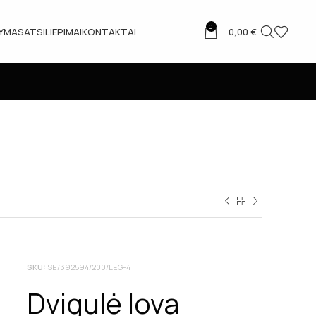
0
TYMAS
ATSILIEPIMAI
KONTAKTAI
0,00
€
SKU:
SE/392594/200/LEG-4
Dvigulė lova