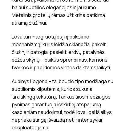
baldui subtilios elegancijos ir jaukumo.
Metalinis grotelių rėmas užtikrina patikimą
atramą čiužiniui.
Lova turi integruotą dujinį pakėlimo
mechanizmą, kuris leidžia sklandžiai pakelti
čiužinį ir patogiai pasiekti erdvų patalynės
dėžės skyrių – puikus sprendimas, kai norisi
tvarkos ir papildomos vietos daiktams laikyti.
Audinys Legend – tai boucle tipo medžiaga su
subtiliomis kilputėmis, kurios sukuria
išraiškingą tekstūrą. Tankus šios medžiagos
pynimas garantuoja išskirtinį atsparumą
kasdieniam naudojimui, todėl lova ilgai išlaikys
nepriekaištingą išvaizdą net ir intensyviai
eksploatuojama.