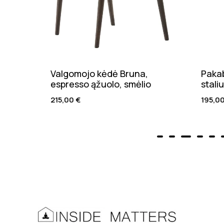
Valgomojo kėdė Bruna,
Pakab
espresso ąžuolo, smėlio
stali
215,00
€
195,0