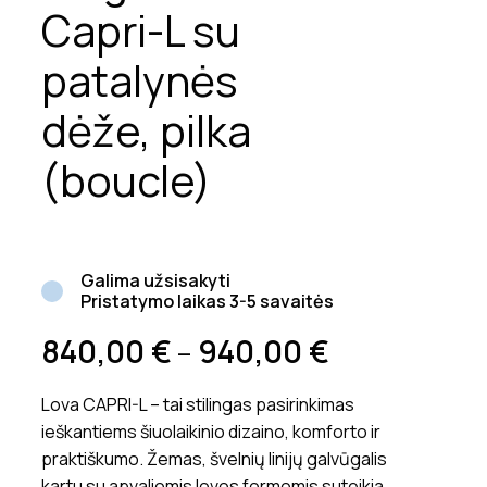
Capri-L su
patalynės
dėže, pilka
(boucle)
Galima užsisakyti
Pristatymo laikas 3-5 savaitės
840,00
€
940,00
€
–
Lova CAPRI-L – tai stilingas pasirinkimas
ieškantiems šiuolaikinio dizaino, komforto ir
praktiškumo. Žemas, švelnių linijų galvūgalis
kartu su apvaliomis lovos formomis suteikia