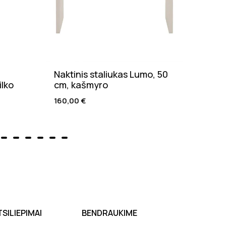
Naktinis staliukas Lumo, 50
Valg
ilko
cm, kašmyro
natū
160,00
€
205,
TSILIEPIMAI
BENDRAUKIME