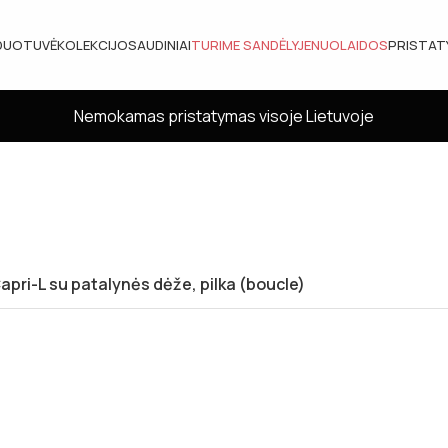
DUOTUVĖ
KOLEKCIJOS
AUDINIAI
TURIME SANDĖLYJE
NUOLAIDOS
PRISTA
Nemokamas pristatymas visoje Lietuvoje
apri-L su patalynės dėže, pilka (boucle)