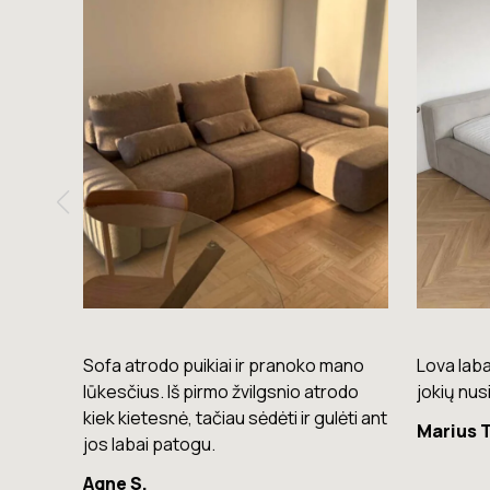
mano
Lova labai gera. Šiuo metu neturiu
Komoda e
rodo
jokių nusiskundimų.
lengvas, 
lėti ant
Marius T.
Giedrius