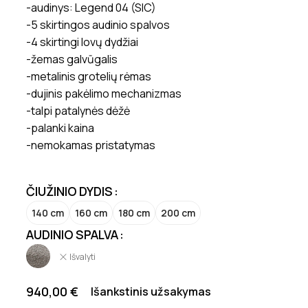
-audinys: Legend 04 (SIC)
-5 skirtingos audinio spalvos
-4 skirtingi lovų dydžiai
-žemas galvūgalis
-metalinis grotelių rėmas
-dujinis pakėlimo mechanizmas
-talpi patalynės dėžė
-palanki kaina
-nemokamas pristatymas
ČIUŽINIO DYDIS
140 cm
160 cm
180 cm
200 cm
AUDINIO SPALVA
Išvalyti
940,00
€
Išankstinis užsakymas