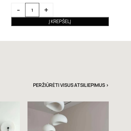
Į KREPŠELĮ
PERŽIŪRĖTI VISUS ATSILIEPIMUS >