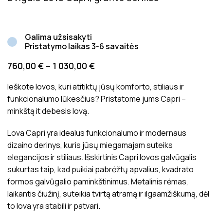
Galima užsisakyti
Pristatymo laikas 3-6 savaitės
760,00
€
–
1 030,00
€
Ieškote lovos, kuri atitiktų jūsų komforto, stiliaus ir
funkcionalumo lūkesčius? Pristatome jums Capri –
minkštą it debesis lovą.
Lova Capri yra idealus funkcionalumo ir modernaus
dizaino derinys, kuris jūsų miegamajam suteiks
elegancijos ir stiliaus. Išskirtinis Capri lovos galvūgalis
sukurtas taip, kad puikiai pabrėžtų apvalius, kvadrato
formos galvūgalio paminkštinimus. Metalinis rėmas,
laikantis čiužinį, suteikia tvirtą atramą ir ilgaamžiškumą, dėl
to lova yra stabili ir patvari.