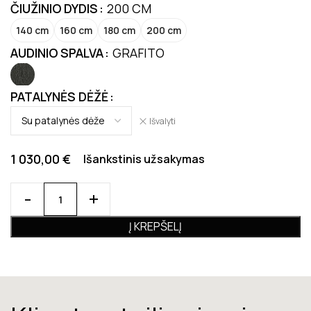
ČIUŽINIO DYDIS
200 CM
140 cm
160 cm
180 cm
200 cm
AUDINIO SPALVA
GRAFITO
PATALYNĖS DĖŽĖ
Išvalyti
1 030,00
€
Išankstinis užsakymas
Į KREPŠELĮ