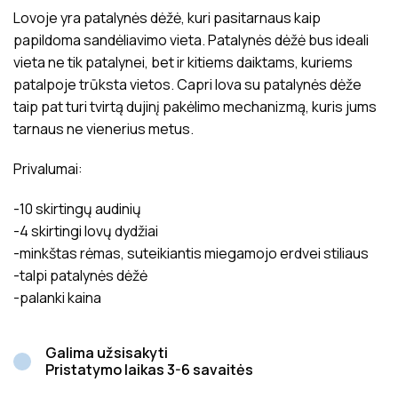
Lovoje yra patalynės dėžė, kuri pasitarnaus kaip
papildoma sandėliavimo vieta. Patalynės dėžė bus ideali
vieta ne tik patalynei, bet ir kitiems daiktams, kuriems
patalpoje trūksta vietos. Capri lova su patalynės dėže
taip pat turi tvirtą dujinį pakėlimo mechanizmą, kuris jums
tarnaus ne vienerius metus.
Privalumai:
-10 skirtingų audinių
-4 skirtingi lovų dydžiai
-minkštas rėmas, suteikiantis miegamojo erdvei stiliaus
-talpi patalynės dėžė
-palanki kaina
Galima užsisakyti
Pristatymo laikas 3-6 savaitės