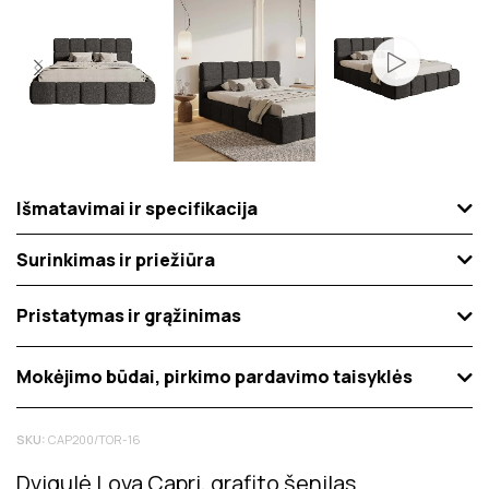
Išmatavimai ir specifikacija
Surinkimas ir priežiūra
Pristatymas ir grąžinimas
Mokėjimo būdai, pirkimo pardavimo taisyklės
SKU:
CAP200/TOR-16
Dvigulė Lova Capri, grafito šenilas