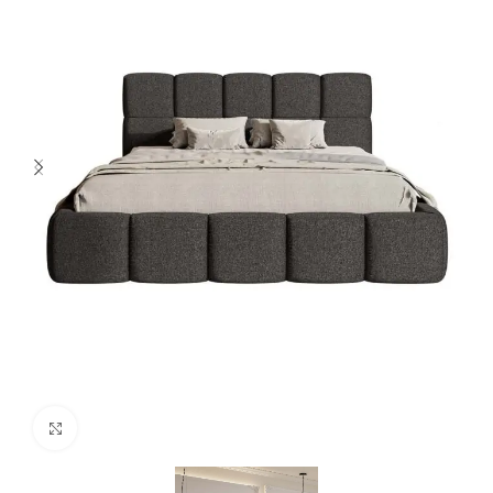
Spustelėkite norėdami padidinti