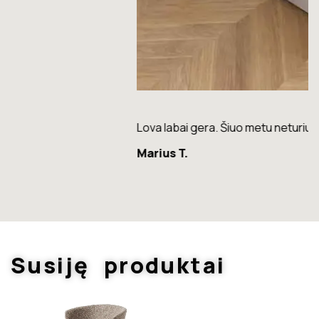
Lova labai gera. Šiuo metu neturiu jokių nusiskundimų.
Marius T.
Susiję produktai