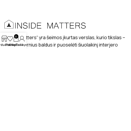
„Inside matters“ yra šeimos įkurtas verslas, kurio tikslas –
0
kurti modernius baldus ir puoselėti šiuolaikinį interjero
rduotuvė
Patikę
Krepšelis
Paskyra
dizaino stilių lietuviškuose interjeruose.
PRISTATYMAS
MANO PROFILIS
ATSILIEPIMAI
APIE MUS
BENDRAUKIME