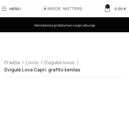
0
MENIU
0,00
€
Nemokamas pristatymas visoje Lietuvoje
Pradžia
Lovos
Dvigulės lovos
Dvigulė Lova Capri, grafito šenilas