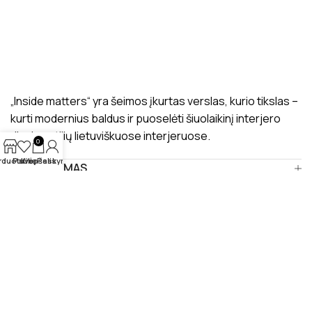
„Inside matters“ yra šeimos įkurtas verslas, kurio tikslas –
kurti modernius baldus ir puoselėti šiuolaikinį interjero
dizaino stilių lietuviškuose interjeruose.
0
rduotuvė
Patikę
Krepšelis
Paskyra
PRISTATYMAS
MANO PROFILIS
ATSILIEPIMAI
APIE MUS
BENDRAUKIME