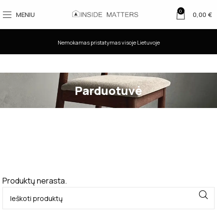
0
MENIU
0,00
€
Nemokamas pristatymas visoje Lietuvoje
Parduotuvė
Produktų nerasta.