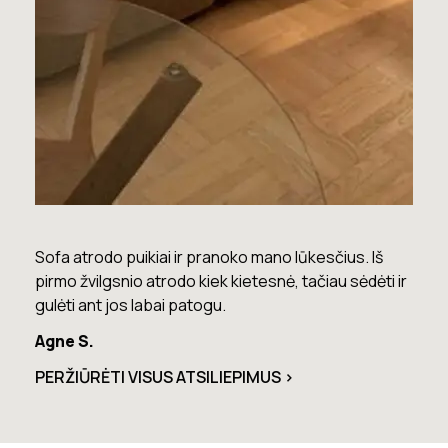
Sofa atrodo puikiai ir pranoko mano lūkesčius. Iš
Lova
pirmo žvilgsnio atrodo kiek kietesnė, tačiau sėdėti ir
nusi
gulėti ant jos labai patogu.
Mari
Agne S.
PERŽIŪRĖTI VISUS ATSILIEPIMUS >